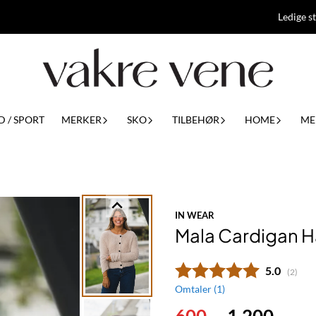
Ledige st
D / SPORT
MERKER
SKO
TILBEHØR
HOME
ME
IN WEAR
Mala Cardigan H
Gjennomsn
5.0
(
stemm
2
)
Omtaler (
1
)