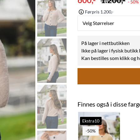
600,-
1.200,-
- 50%
Førpris 1.200,-
Velg Størrelser
På lager i nettbutikken
Ikke på lager i fysisk butik
Kan bestilles som klikk og 
Finnes også i disse far
Ekstra10
-50%