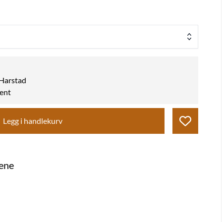
k Harstad
hent
Legg i handlekurv
gene