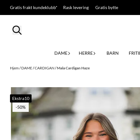
Hopp til innhold
Gratis frakt kundeklubb* Rask levering Gratis bytte
DAME
HERRE
BARN
FRITI
Hjem
/
DAME
/
CARDIGAN
/
Mala Cardigan Haze
Ekstra10
-50%