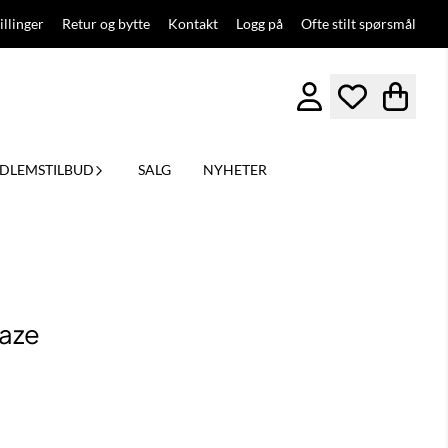
illinger
Retur og bytte
Kontakt
Logg på
Ofte stilt spørsmål
DLEMSTILBUD
SALG
NYHETER
aze
ittskarakter:
er: