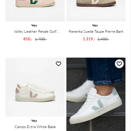
Veja
Veja
Volley Leather Petale Golf
Panenka Suede Taupe Pierre Bark
Calcaire
850,-
1.700,-
1.319,-
1.800,-
Veja
Campo Extra White Babe