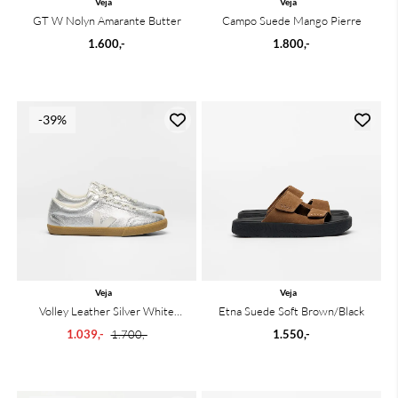
Veja
Veja
GT W Nolyn Amarante Butter
Campo Suede Mango Pierre
1.600,-
1.800,-
-39%
Veja
Veja
Volley Leather Silver White
Etna Suede Soft Brown/Black
Natural
1.039,-
1.700,-
1.550,-