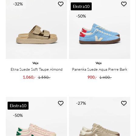
-32%
Ekstra10
-50%
Veja
Veja
Etna Suede Soft Taupe Almond
Panenka Suede Aqua Pierre Bark
1.060,-
1.550,-
900,-
1.800,-
-27%
Ekstra10
-50%