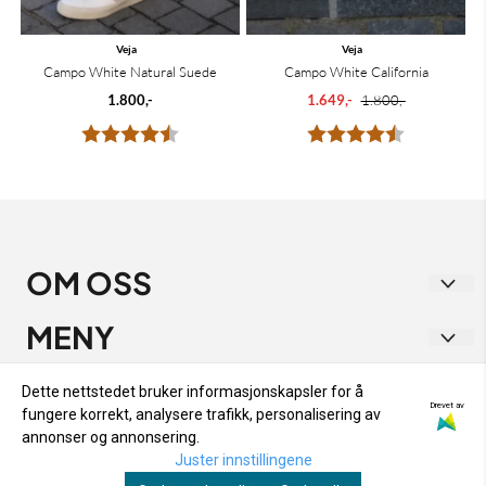
Veja
Veja
Campo White Natural Suede
Campo White California
1.800,-
1.649,-
1.800,-
Karakter:
4.5 av 5 mulige
Karakter:
4.4 av 5 mu
OM OSS
Vakre Vene
MENY
Strandgata 1
RETUR OG BYTTE
INFO
Dette nettstedet bruker informasjonskapsler for å
9405 Harstad
Drevet av
fungere korrekt, analysere trafikk, personalisering av
PERSONVERN
RETUR OG BYTTE
NYHETSBREV
annonser og annonsering.
Org. nr. 933 282 538
OM OSS
Juster innstillingene
PERSONVERN
Registrer deg for å motta nyheter og tilbud!
Tlf:
48153333