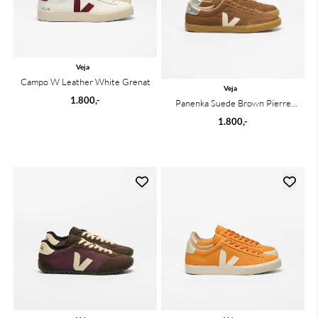
Veja
Campo W Leather White Grenat
Veja
1.800,-
Panenka Suede Brown Pierre
Silver
1.800,-