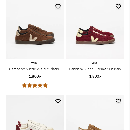
Veja
Veja
Campo W Suede Walnut Platine
Panenka Suede Grenat Sun Bark
Eagle
1.800,-
1.800,-
Karakter:
5.0 av 5 mulige