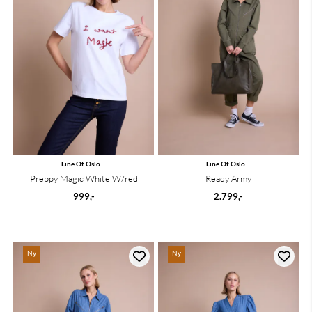
Line Of Oslo
Line Of Oslo
Preppy Magic White W/red
Ready Army
999,-
2.799,-
Ny
Ny