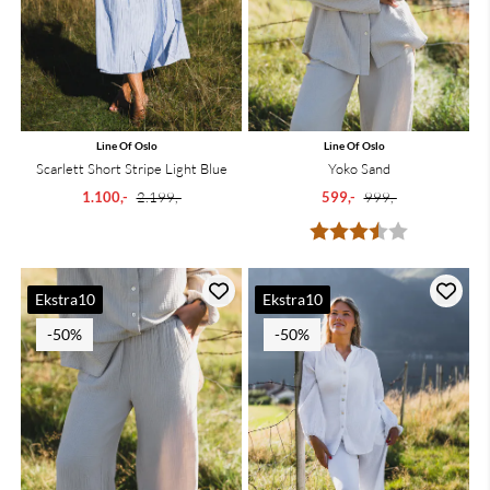
Line Of Oslo
Line Of Oslo
Scarlett Short Stripe Light Blue
Yoko Sand
1.100,-
2.199,-
599,-
999,-
Karakter:
3.5 av 5 mu
Ekstra10
Ekstra10
-50%
-50%