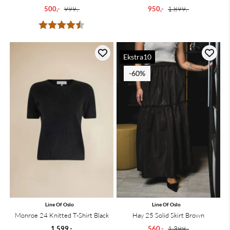
500,-
999,-
950,-
1.899,-
Karakter:
4.8 av 5 mulige
Ekstra10
-60%
Line Of Oslo
Line Of Oslo
Hay 25 Solid Skirt Brown
Monroe 24 Knitted T-Shirt Black
560,-
1.399,-
1.599,-