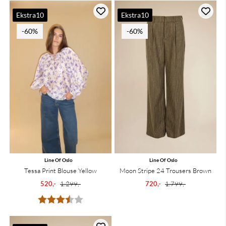
Ekstra10
Ekstra10
-60%
-60%
Line Of Oslo
Line Of Oslo
Tessa Print Blouse Yellow
Moon Stripe 24 Trousers Brown
520,-
1.299,-
720,-
1.799,-
Karakter:
3.5 av 5 mulige