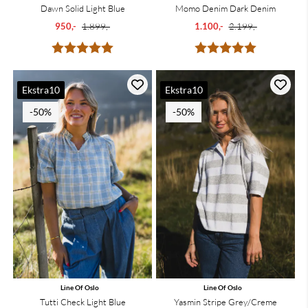
Dawn Solid Light Blue
Momo Denim Dark Denim
950,-
1.899,-
1.100,-
2.199,-
Karakter:
5.0 av 5 mulige
Karakter:
5.0 av 5 mu
Ekstra10
Ekstra10
-50%
-50%
Line Of Oslo
Line Of Oslo
Tutti Check Light Blue
Yasmin Stripe Grey/Creme