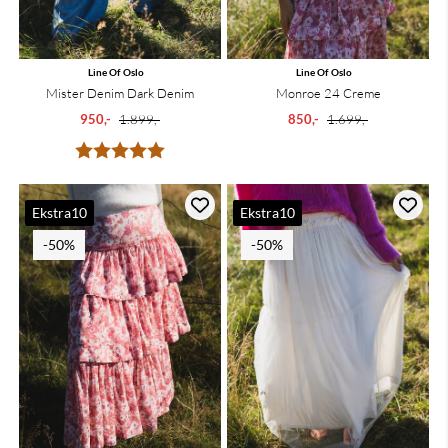
Line Of Oslo
Line Of Oslo
Mister Denim Dark Denim
Monroe 24 Creme
950,-
1.899,-
850,-
1.699,-
Karakter:
5.0 av 5 mulige
Ekstra10
Ekstra10
-50%
-50%