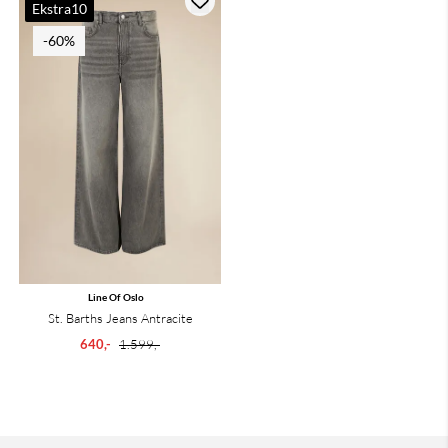
Ekstra10
-60%
Line Of Oslo
St. Barths Jeans Antracite
640,-
1.599,-