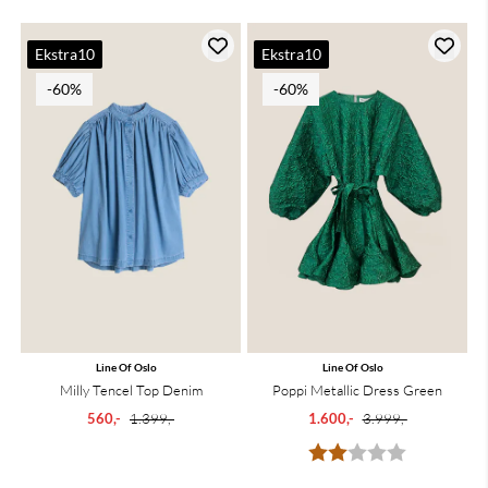
Ekstra10
Ekstra10
-60%
-60%
Line Of Oslo
Line Of Oslo
Milly Tencel Top Denim
Poppi Metallic Dress Green
560,-
1.399,-
1.600,-
3.999,-
Karakter:
2.0 av 5 mu