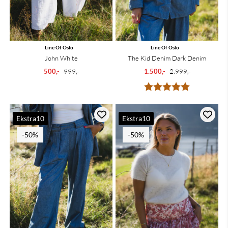
Line Of Oslo
Line Of Oslo
John White
The Kid Denim Dark Denim
500,-
999,-
1.500,-
2.999,-
Karakter:
5.0 av 5 mu
Ekstra10
Ekstra10
-50%
-50%