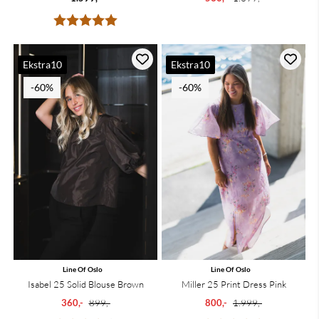
Karakter:
5.0 av 5 mulige
Ekstra10
Ekstra10
-60%
-60%
Line Of Oslo
Line Of Oslo
Isabel 25 Solid Blouse Brown
Miller 25 Print Dress Pink
360,-
899,-
800,-
1.999,-