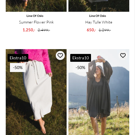
Line Of Oslo
Line Of Oslo
Summer Flower Pink
Hay Tulle White
1.250,-
2.499,-
650,-
1.299,-
Ekstra10
Ekstra10
-50%
-50%