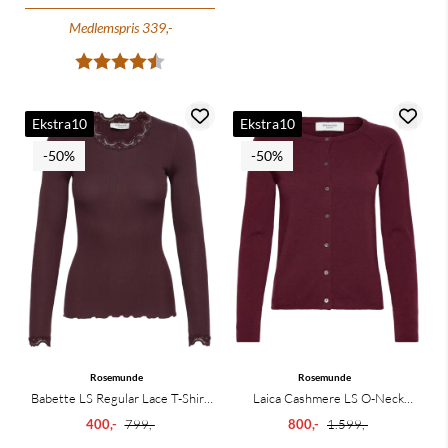
Medlemspris 339,-
Karakter:
4.7 av 5 mulige
Ekstra10
Ekstra10
-50%
-50%
Rosemunde
Rosemunde
Babette LS Regular Lace T-Shirt
Laica Cashmere LS O-Neck
Fudge
Raglan Cardigan Tawny ...
400,-
799,-
800,-
1.599,-