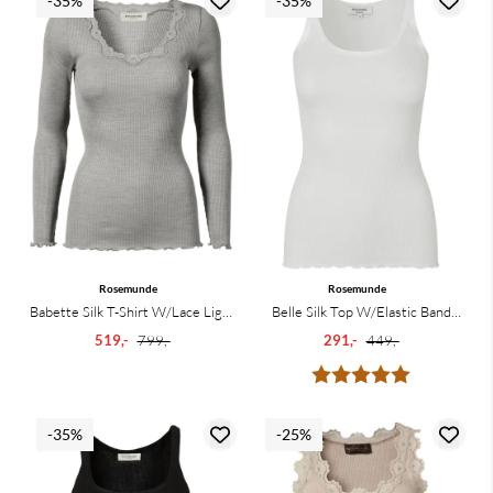
-35%
-35%
Rosemunde
Rosemunde
Babette Silk T-Shirt W/Lace Light
Belle Silk Top W/Elastic Band
Grey
New White
519,-
799,-
291,-
449,-
Karakter:
5.0 av 5 mu
-35%
-25%