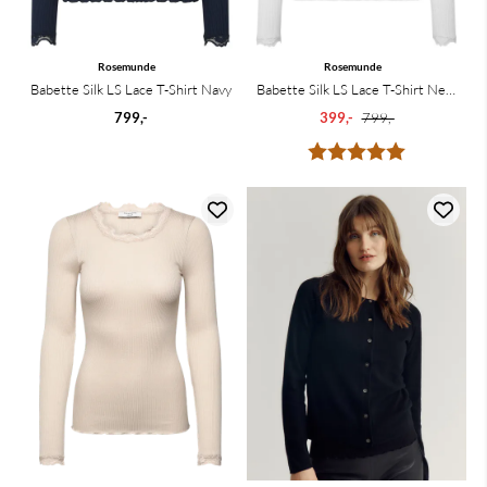
Rosemunde
Rosemunde
Babette Silk LS Lace T-Shirt Navy
Babette Silk LS Lace T-Shirt New
White
799,-
399,-
799,-
Karakter:
5.0 av 5 mu