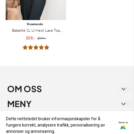
Rosemunde
Babette SL U-Neck Lace Top
Falcon
359,-
399,-
Karakter:
5.0 av 5 mulige
OM OSS
Vakre Vene
MENY
Strandgata 1
RETUR OG BYTTE
INFO
Dette nettstedet bruker informasjonskapsler for å
9405 Harstad
Drevet av
fungere korrekt, analysere trafikk, personalisering av
PERSONVERN
RETUR OG BYTTE
NYHETSBREV
annonser og annonsering.
Org. nr. 933 282 538