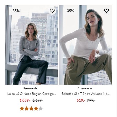
-35%
-35%
Rosemunde
Rosemunde
Laica LS O-Neck Raglan Cardigan
Babette Silk T-Shirt W/Lace New
Light Grey ...
White
1.039,-
1.599,-
519,-
799,-
Karakter:
4.0 av 5 mulige