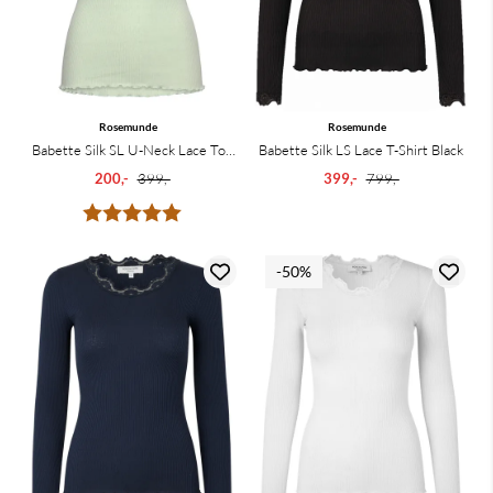
Rosemunde
Rosemunde
Babette Silk SL U-Neck Lace Top
Babette Silk LS Lace T-Shirt Black
Green Lily
200,-
399,-
399,-
799,-
Karakter:
5.0 av 5 mulige
-50%