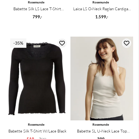
Rosemunde
Rosemunde
Babette Silk LS Lace T-Shirt
Laica LS O-Neck Raglan Cardigan
Cacao
Black
799,-
1.599,-
-35%
Rosemunde
Rosemunde
Babette Silk T-Shirt W/Lace Black
Babette SL U-Neck Lace Top
New White