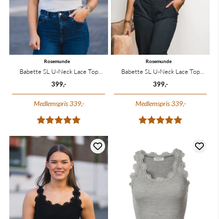
Rosemunde
Rosemunde
Babette SL U-Neck Lace Top
Babette SL U-Neck Lace Top
Heather Sky
Brown Melange
399,-
399,-
Medlemspris 339,-
Medlemspris 339,-
Karakter:
5.0 av 5 mulige
Karakter:
5.0 av 5 mu