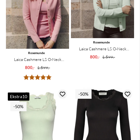
Rosemunde
Laica Cashmere LS O-Neck
Rosemunde
Raglan Cardigan Green ...
800,-
1.599,-
Laica Cashmere LS O-Neck
Raglan Cardigan Sea Pink ...
800,-
1.599,-
Karakter:
5.0 av 5 mulige
-50%
Ekstra10
-50%