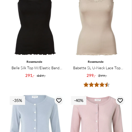
Rosemunde
Rosemunde
Belle Silk Top W/Elastic Band
Babette SL U-Neck Lace Top
Black
Cacao
291,-
449,-
299,-
399,-
Karakter:
4.8 av 5 mu
-35%
-40%