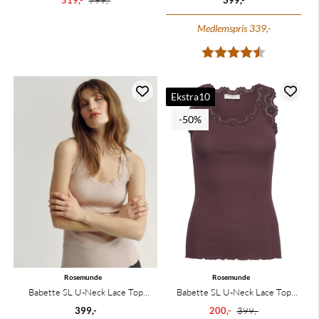
519,-
799,-
399,-
Medlemspris 339,-
Karakter:
4.8 av 5 mu
Ekstra10
-50%
Rosemunde
Rosemunde
Babette SL U-Neck Lace Top
Babette SL U-Neck Lace Top
Vintage Powder
Fudge
399,-
200,-
399,-