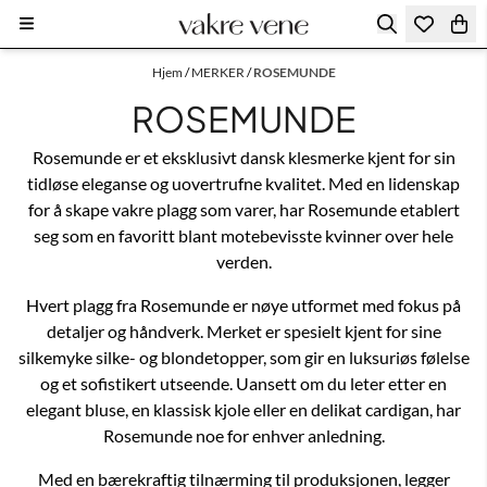
Hopp til innhold
Hjem
/
MERKER
/
ROSEMUNDE
ROSEMUNDE
Rosemunde er et eksklusivt dansk klesmerke kjent for sin
tidløse eleganse og uovertrufne kvalitet. Med en lidenskap
for å skape vakre plagg som varer, har Rosemunde etablert
seg som en favoritt blant motebevisste kvinner over hele
verden.
Hvert plagg fra Rosemunde er nøye utformet med fokus på
detaljer og håndverk. Merket er spesielt kjent for sine
silkemyke silke- og blondetopper, som gir en luksuriøs følelse
og et sofistikert utseende. Uansett om du leter etter en
elegant bluse, en klassisk kjole eller en delikat cardigan, har
Rosemunde noe for enhver anledning.
Med en bærekraftig tilnærming til produksjonen, legger