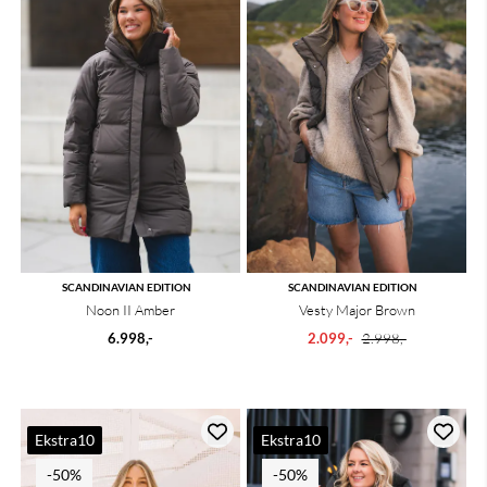
SCANDINAVIAN EDITION
SCANDINAVIAN EDITION
Noon II Amber
Vesty Major Brown
6.998,-
2.099,-
2.998,-
Ekstra10
Ekstra10
-50%
-50%