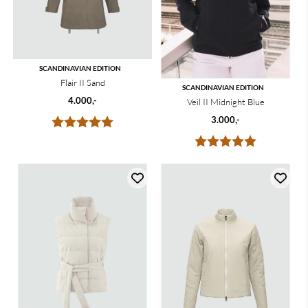
SCANDINAVIAN EDITION
Flair II Sand
SCANDINAVIAN EDITION
4.000,-
Veil II Midnight Blue
Karakter:
5.0 av 5 mulige
3.000,-
Karakter:
5.0 av 5 mu