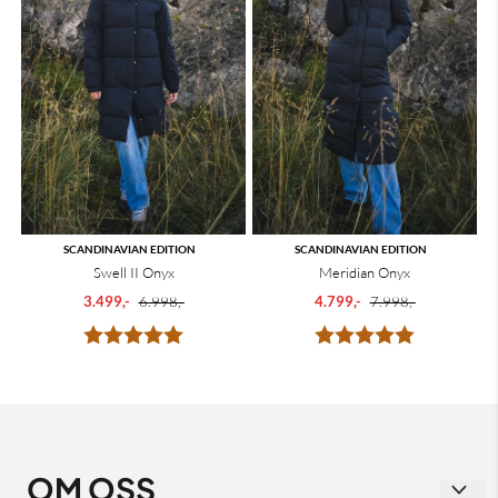
SCANDINAVIAN EDITION
SCANDINAVIAN EDITION
Swell II Onyx
Meridian Onyx
3.499,-
6.998,-
4.799,-
7.998,-
Karakter:
5.0 av 5 mulige
Karakter:
5.0 av 5 mu
OM OSS