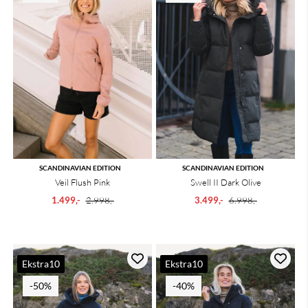
SCANDINAVIAN EDITION
SCANDINAVIAN EDITION
Veil Flush Pink
Swell II Dark Olive
1.499,-
2.998,-
3.499,-
6.998,-
Ekstra10
Ekstra10
-50%
-40%