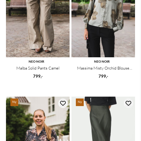
NEO NOIR
NEO NOIR
Malba Solid Pants Camel
Massima Misty Orchid Blouse
Smoke Green
799,-
799,-
Ny
Ny