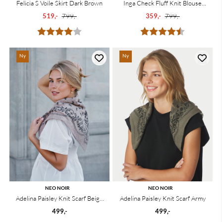
Felicia S Voile Skirt Dark Brown
Inga Check Fluff Knit Blouse
Creme
519,-
799,-
359,-
799,-
Karakter:
4.0 av 5 mulige
Karakter:
4.5 av 5 mu
Ny
Ny
NEO NOIR
NEO NOIR
Adelina Paisley Knit Scarf Beige
Adelina Paisley Knit Scarf Army
Melange
499,-
499,-