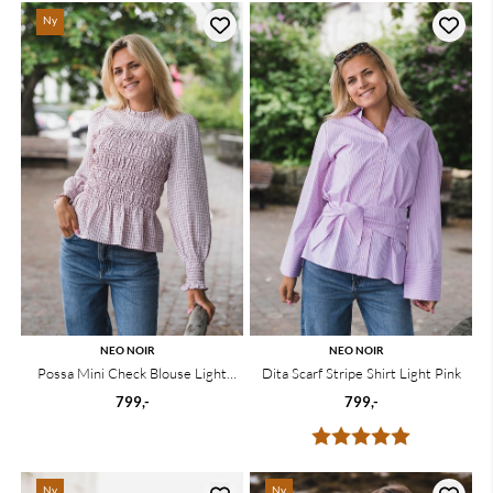
Ny
NEO NOIR
NEO NOIR
Possa Mini Check Blouse Light
Dita Scarf Stripe Shirt Light Pink
Pink
799,-
799,-
Karakter:
5.0 av 5 mu
Ny
Ny