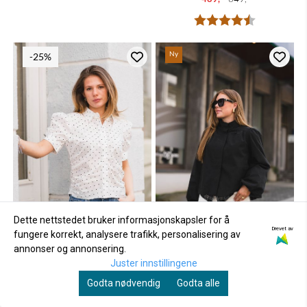
Karakter:
4.2 av 5 mu
Ny
-25%
Dette nettstedet bruker informasjonskapsler for å
Drevet av
fungere korrekt, analysere trafikk, personalisering av
annonser og annonsering.
NEO NOIR
NEO NOIR
Juster innstillingene
Frannie Dot Shirt Offwhite
Tirsa Twill Jacket Black
Godta nødvendig
Godta alle
489,-
649,-
1.299,-