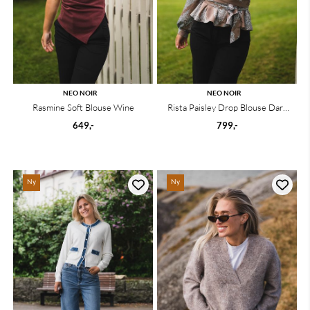
NEO NOIR
NEO NOIR
Rasmine Soft Blouse Wine
Rista Paisley Drop Blouse Dark
Taupe/Light Blue
649,-
799,-
Ny
Ny