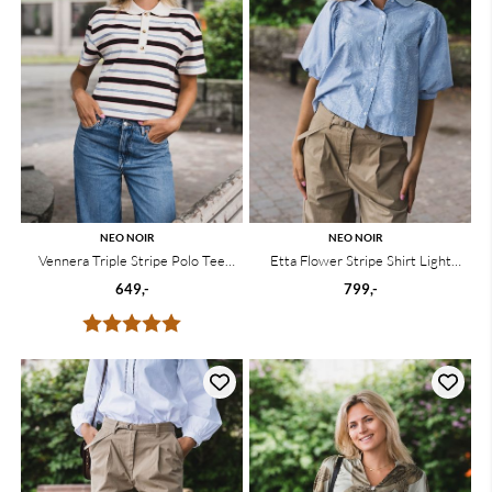
NEO NOIR
NEO NOIR
Vennera Triple Stripe Polo Tee
Etta Flower Stripe Shirt Light
Grey
Blue
649,-
799,-
Karakter:
5.0 av 5 mulige