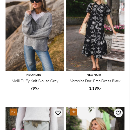
NEO NOIR
NEO NOIR
Melli Fluffy Knit Blouse Grey
Veronica Dori Emb Dress Black
Melange
799,-
1.199,-
Ny
Ny