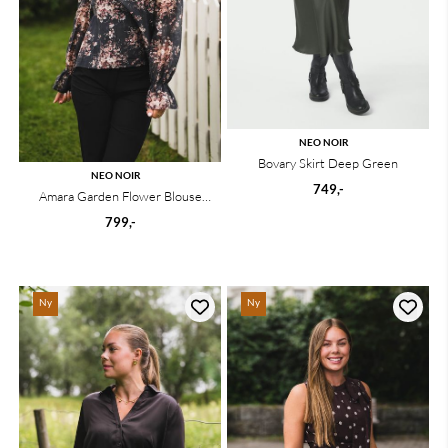
NEO NOIR
Bovary Skirt Deep Green
NEO NOIR
749,-
Amara Garden Flower Blouse
Dark Navy
799,-
Ny
Ny