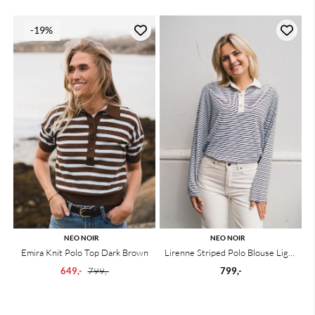
-19%
NEO NOIR
NEO NOIR
Emira Knit Polo Top Dark Brown
Lirenne Striped Polo Blouse Light
Blue
649,-
799,-
799,-