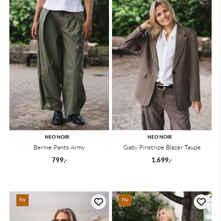
NEO NOIR
NEO NOIR
Bernie Pants Army
Gaby Pinstripe Blazer Taupe
799,-
1.699,-
Ny
Ny