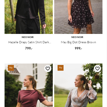
NEO NOIR
NEO NOIR
Hazelle Drapy Satin Shirt Dark
May Big Dot Dress Brown
Brown
799,-
999,-
Ny
Ny