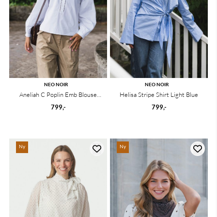
NEO NOIR
NEO NOIR
Aneliah C Poplin Emb Blouse
Helisa Stripe Shirt Light Blue
White
799,-
799,-
Ny
Ny