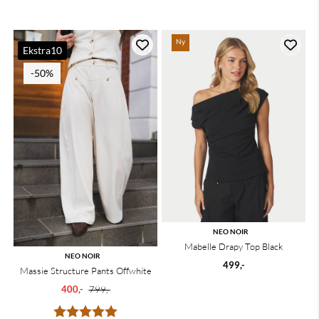
Ny
Ekstra10
-50%
NEO NOIR
Mabelle Drapy Top Black
NEO NOIR
499,-
Massie Structure Pants Offwhite
400,-
799,-
Karakter:
5.0 av 5 mulige