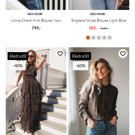
NEO NOIR
NEO NOIR
Julina Check Knit Blouse Navy
Englana Stripe Blouse Light Blue
799,-
389,-
649,-
Karakter:
1.0 av 5 mu
Ekstra10
Ekstra10
-40%
-60%