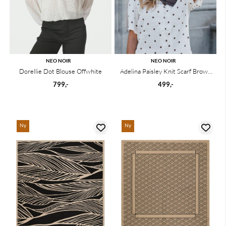
NEO NOIR
NEO NOIR
Dorellie Dot Blouse Offwhite
Adelina Paisley Knit Scarf Brown
Melange
799,-
499,-
Ny
Ny