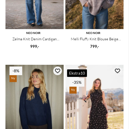
NEO NOIR
NEO NOIR
Zelma Knit Denim Cardigan
Melli Fluffy Knit Blouse Beige
Offwhite
Melange
999,-
799,-
-8%
Ekstra10
Ny
-35%
Ny