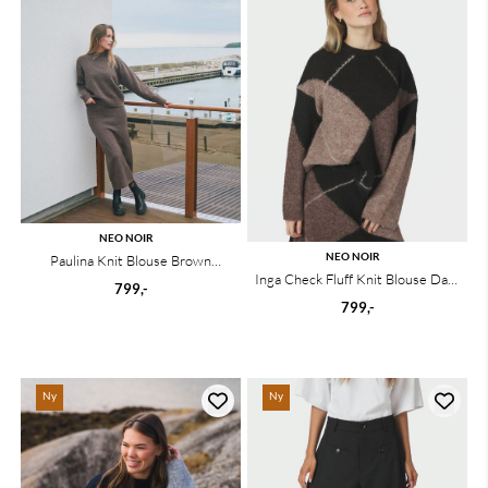
NEO NOIR
NEO NOIR
Paulina Knit Blouse Brown
Inga Check Fluff Knit Blouse Dark
Melange
799,-
Brown
799,-
Ny
Ny