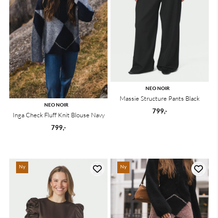
NEO NOIR
Massie Structure Pants Black
NEO NOIR
799,-
Inga Check Fluff Knit Blouse Navy
799,-
Ny
Ny