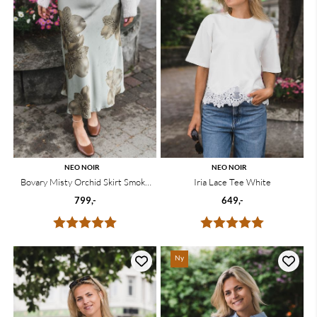
NEO NOIR
NEO NOIR
Bovary Misty Orchid Skirt Smoke
Iria Lace Tee White
Green
799,-
649,-
Karakter:
5.0 av 5 mulige
Karakter:
5.0 av 5 mu
Ny