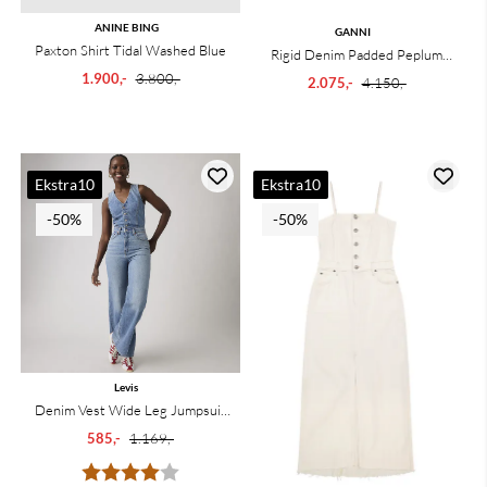
ANINE BING
GANNI
Paxton Shirt Tidal Washed Blue
Rigid Denim Padded Peplum
1.900,-
3.800,-
Jacket Mid Blue Vintage ...
2.075,-
4.150,-
Ekstra10
Ekstra10
-50%
-50%
Levis
Denim Vest Wide Leg Jumpsuit
Own It
585,-
1.169,-
Karakter:
4.0 av 5 mulige