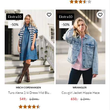
Karakter:
3.9 av 5 mu
Ekstra10
Ekstra10
-50%
-50%
MSCH COPENHAGEN
WRANGLER
Turo Alena 2/4 Dress Mid Blue
Cowgirl Jacket Hippie Haze
Wash
549,-
1.098,-
650,-
1.299,-
Karakter:
4.4 av 5 mulige