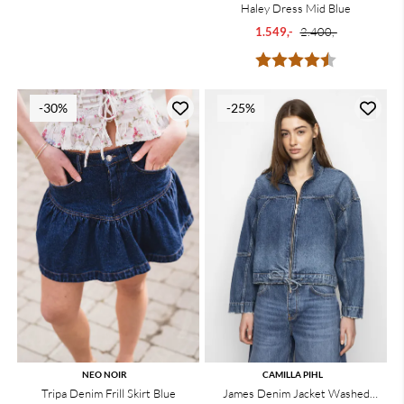
Haley Dress Mid Blue
1.549,-
2.400,-
Karakter:
4.5 av 5 mu
-30%
-25%
NEO NOIR
CAMILLA PIHL
Tripa Denim Frill Skirt Blue
James Denim Jacket Washed