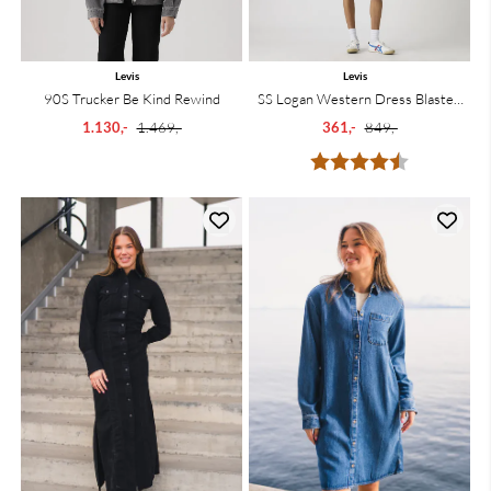
Levis
Levis
90S Trucker Be Kind Rewind
SS Logan Western Dress Blasted
Stone Dress
1.130,-
1.469,-
361,-
849,-
Karakter:
4.5 av 5 mu