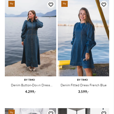
Ny
Ny
BY TIMO
BY TIMO
Denim Button-Down Dress
Denim Fitted Dress French Blue
French Blue
4.299,-
3.599,-
Ny