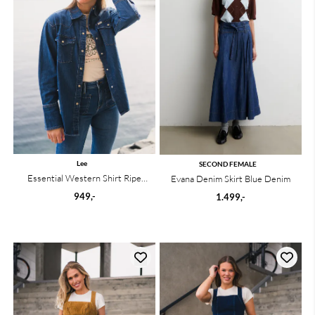
Lee
SECOND FEMALE
Essential Western Shirt Ripe
Evana Denim Skirt Blue Denim
Berry
949,-
1.499,-