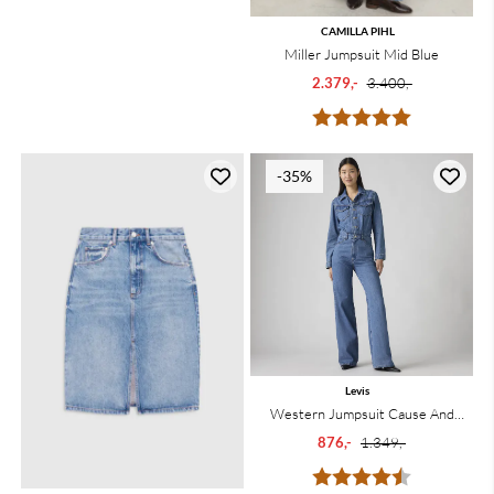
CAMILLA PIHL
Miller Jumpsuit Mid Blue
2.379,-
3.400,-
Karakter:
5.0 av 5 mu
-35%
Levis
Western Jumpsuit Cause And
Effect
876,-
1.349,-
Karakter:
4.5 av 5 mu