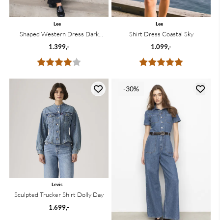
Lee
Lee
Shaped Western Dress Dark
Shirt Dress Coastal Sky
Volume
1.399,-
1.099,-
Karakter:
4.0 av 5 mulige
Karakter:
5.0 av 5 mu
-30%
Levis
Sculpted Trucker Shirt Dolly Day
1.699,-