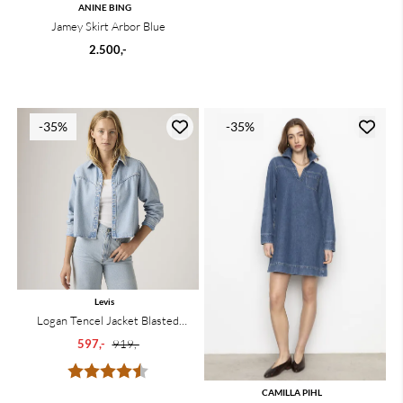
ANINE BING
Jamey Skirt Arbor Blue
2.500,-
-35%
-35%
Levis
Logan Tencel Jacket Blasted
Stone
597,-
919,-
Karakter:
4.5 av 5 mulige
CAMILLA PIHL