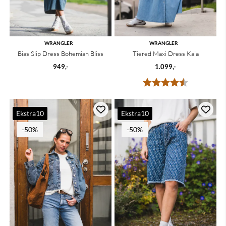
WRANGLER
WRANGLER
Bias Slip Dress Bohemian Bliss
Tiered Maxi Dress Kaia
949,-
1.099,-
Karakter:
4.8 av 5 mu
Ekstra10
Ekstra10
-50%
-50%