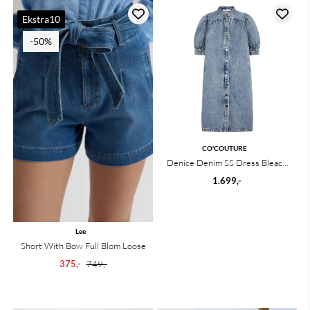
Ekstra10
-50%
CO'COUTURE
Denice Denim SS Dress Bleach
Denim
1.699,-
Lee
Short With Bow Full Blom Loose
375,-
749,-