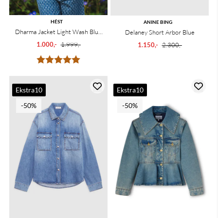
HÉST
ANINE BING
Dharma Jacket Light Wash Blue
Delaney Short Arbor Blue
Denim
1.000,-
1.999,-
1.150,-
2.300,-
Karakter:
5.0 av 5 mulige
Ekstra10
Ekstra10
-50%
-50%