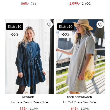
Dark Blue
560,-
799,-
2.099,-
2.800,-
Ekstra10
Ekstra10
-55%
-50%
NEO NOIR
MSCH COPENHAGEN
Latifana Denim Dress Blue
Lio 2/4 Dress Sand Wash
539,-
1.199,-
649,-
1.298,-