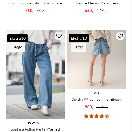
Drop Shoulder Shirt Mystic Tide
Maddie Denim Maxi Dress
Medium Blue Denim
350,-
699,-
650,-
1.299,-
Ekstra10
Ekstra10
-50%
-50%
LOIS
Sandra Wilson Summer Bleach
Frayed
800,-
1.599,-
Karakter:
4.3 av 5 mu
IN WEAR
Sophina Pullon Pants Washed