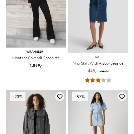
WRANGLER
Montana Coverall Chocolate
Lee
Midi Skirt With A Bow Seaside
Torte
1.899,-
Trip
449,-
749,-
Karakter:
3.0 av 5 mu
-23%
-57%