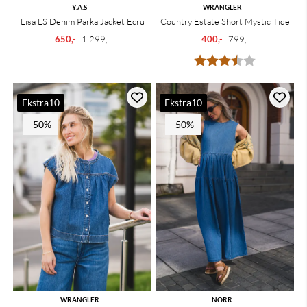
Y.A.S
WRANGLER
Lisa LS Denim Parka Jacket Ecru
Country Estate Short Mystic Tide
650,-
1.299,-
400,-
799,-
Karakter:
3.8 av 5 mu
Ekstra10
Ekstra10
-50%
-50%
WRANGLER
NORR