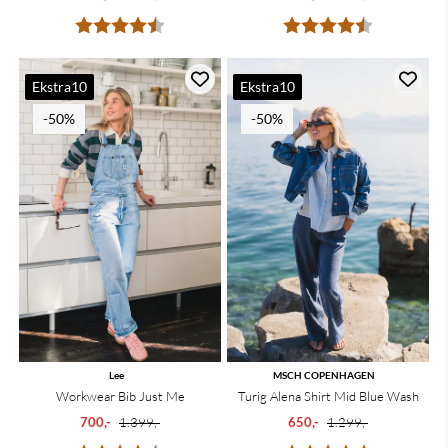
Karakter:
4.6 av 5 mulige
Karakter:
4.4 av 5 mu
Ekstra10
Ekstra10
-50%
-50%
Lee
MSCH COPENHAGEN
Workwear Bib Just Me
Turig Alena Shirt Mid Blue Wash
700,-
1.399,-
650,-
1.299,-