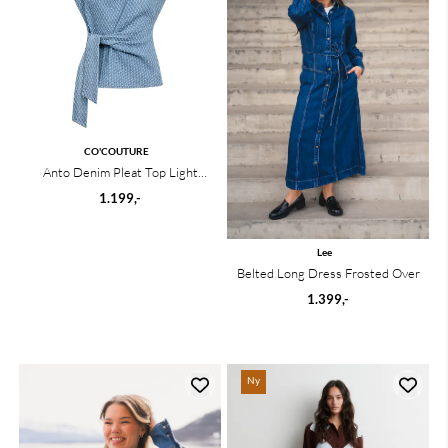
CO'COUTURE
Anto Denim Pleat Top Light
Denim
1.199,-
Lee
Belted Long Dress Frosted Over
1.399,-
Ny