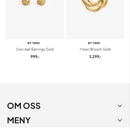
BY TIMO
BY TIMO
Snowball Earrings Gold
Moon Brooch Gold
999,-
1.299,-
OM OSS
Vakre Vene
MENY
Strandgata 1