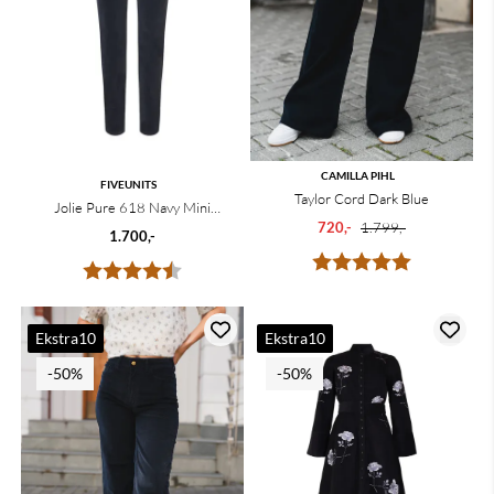
CAMILLA PIHL
FIVEUNITS
Taylor Cord Dark Blue
Jolie Pure 618 Navy Mini
720,-
1.799,-
Corduroy Regular
1.700,-
Karakter:
5.0 av 5 mu
Karakter:
4.8 av 5 mulige
Ekstra10
Ekstra10
-50%
-50%