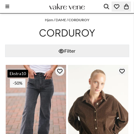
Hopp til innhold
Hjem
/
DAME
/
CORDUROY
CORDUROY
Filter
Ekstra10
-50%