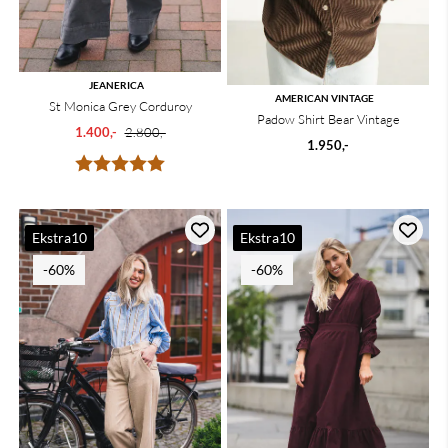
JEANERICA
AMERICAN VINTAGE
St Monica Grey Corduroy
Padow Shirt Bear Vintage
1.400,-
2.800,-
1.950,-
Karakter:
5.0 av 5 mulige
Ekstra10
Ekstra10
-60%
-60%