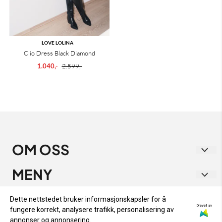
LOVE LOLINA
Clio Dress Black Diamond
1.040,-
2.599,-
OM OSS
Vakre Vene
MENY
Strandgata 1
RETUR OG BYTTE
INFO
Dette nettstedet bruker informasjonskapsler for å
9405 Harstad
Drevet av
fungere korrekt, analysere trafikk, personalisering av
PERSONVERN
RETUR OG BYTTE
annonser og annonsering.