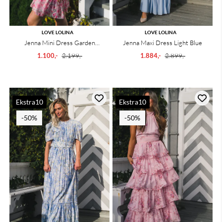
LOVE LOLINA
LOVE LOLINA
Jenna Mini Dress Garden
Jenna Maxi Dress Light Blue
Serenade
1.100,-
2.199,-
1.884,-
2.899,-
Ekstra10
Ekstra10
-50%
-50%