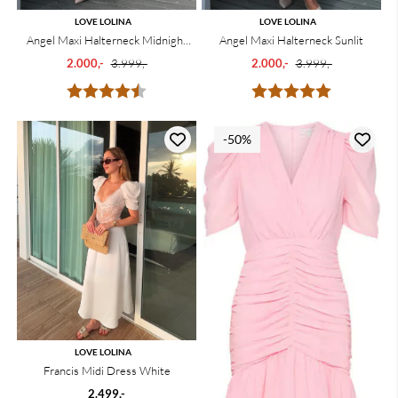
LOVE LOLINA
LOVE LOLINA
Angel Maxi Halterneck Midnight
Angel Maxi Halterneck Sunlit
Bloom
2.000,-
3.999,-
2.000,-
3.999,-
Karakter:
4.7 av 5 mulige
Karakter:
5.0 av 5 mu
-50%
LOVE LOLINA
Francis Midi Dress White
2.499,-