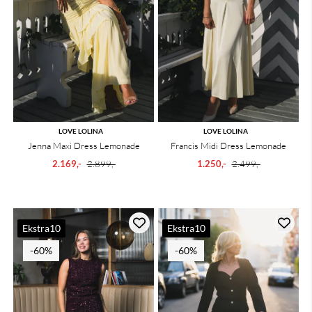
LOVE LOLINA
LOVE LOLINA
Jenna Maxi Dress Lemonade
Francis Midi Dress Lemonade
2.169,-
2.899,-
1.250,-
2.499,-
Ekstra10
Ekstra10
-60%
-60%