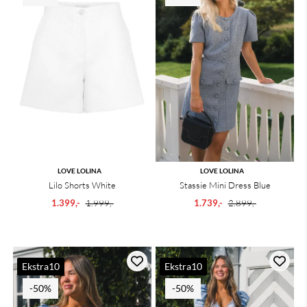
LOVE LOLINA
LOVE LOLINA
Lilo Shorts White
Stassie Mini Dress Blue
1.399,-
1.999,-
1.739,-
2.899,-
Ekstra10
Ekstra10
-50%
-50%