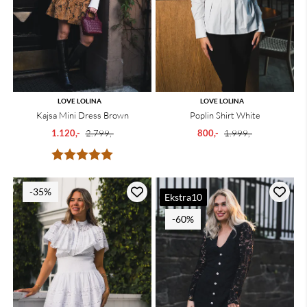
LOVE LOLINA
LOVE LOLINA
Kajsa Mini Dress Brown
Poplin Shirt White
1.120,-
2.799,-
800,-
1.999,-
Karakter:
5.0 av 5 mulige
-35%
Ekstra10
-60%