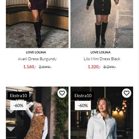
LOVE LOLINA
LOVE LOLINA
Avani Dress Burgundy
Lilo Mini Dress Black
1.160,-
2.899,-
1.320,-
3.299,-
Ekstra10
Ekstra10
-60%
-60%