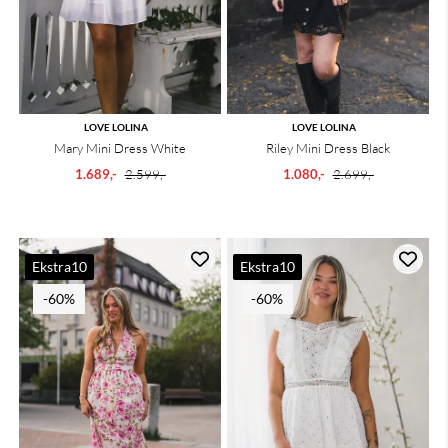
LOVE LOLINA
LOVE LOLINA
Mary Mini Dress White
Riley Mini Dress Black
1.689,-
2.599,-
1.080,-
2.699,-
Ekstra10
Ekstra10
-60%
-60%