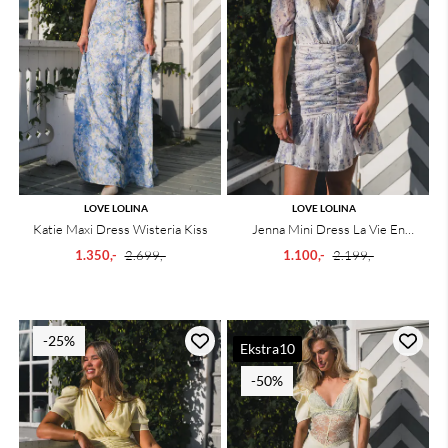
LOVE LOLINA
LOVE LOLINA
Katie Maxi Dress Wisteria Kiss
Jenna Mini Dress La Vie En
Bloom
1.350,-
2.699,-
1.100,-
2.199,-
-25%
Ekstra10
-50%