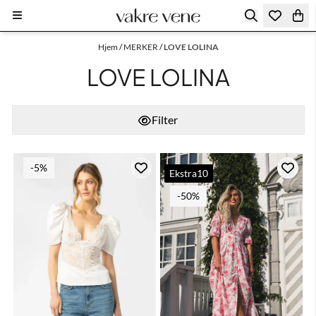
Hopp til innhold
Hjem
/
MERKER
/
LOVE LOLINA
LOVE LOLINA
Filter
-5%
Ekstra10
-50%