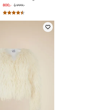
800,-
1.999,-
Karakter:
4.7 av 5 mulige