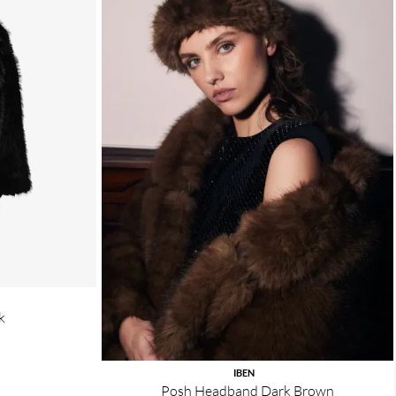
k
IBEN
Posh Headband Dark Brown