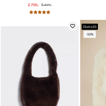
2.750,-
5.499,-
Karakter:
5.0 av 5 mulige
Ekstra10
-50%