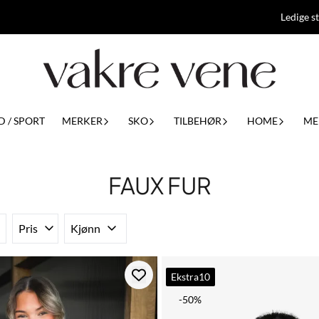
Ledige st
D / SPORT
MERKER
SKO
TILBEHØR
HOME
ME
FAUX FUR
Pris
Kjønn
Ekstra10
-50%