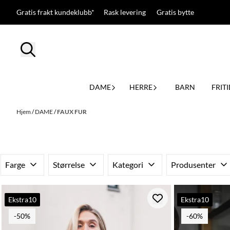
Hopp til innhold
Gratis frakt kundeklubb* Rask levering Gratis bytte
DAME
HERRE
BARN
FRITI
Hjem
/
DAME
/
FAUX FUR
Farge
Størrelse
Kategori
Produsenter
Ekstra10
Ekstra10
-50%
-60%