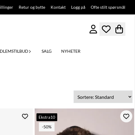
illinger
Retur og bytte
Kontakt
Logg på
Ofte stilt spørsmål
DLEMSTILBUD
SALG
NYHETER
Ekstra10
-50%