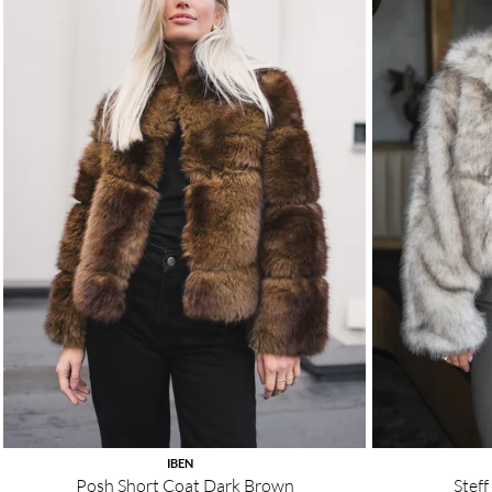
IBEN
Posh Short Coat Dark Brown
Steff