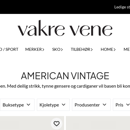
Ledige st
D / SPORT
MERKER
SKO
TILBEHØR
HOME
ME
AMERICAN VINTAGE
en. Med deilig strikk, tynne gensere og cardiganer vil basen bli ko
Buksetype
Kjoletype
Produsenter
Pris