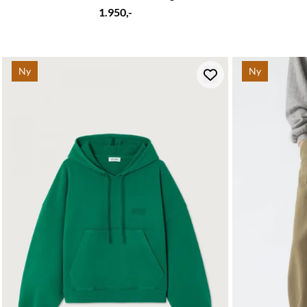
1.950,-
Ny
Ny