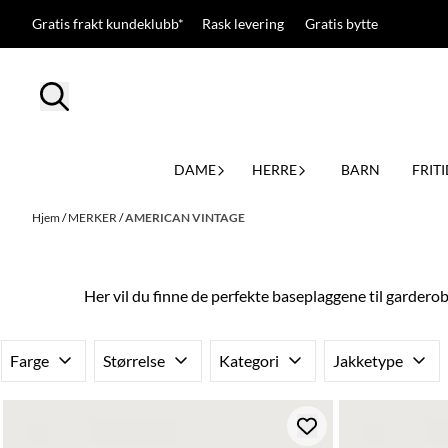
Hopp til innhold
Gratis frakt kundeklubb* Rask levering Gratis bytte
DAME
HERRE
BARN
FRITI
Hjem
/
MERKER
/
AMERICAN VINTAGE
Her vil du finne de perfekte baseplaggene til garderob
Farge
Størrelse
Kategori
Jakketype