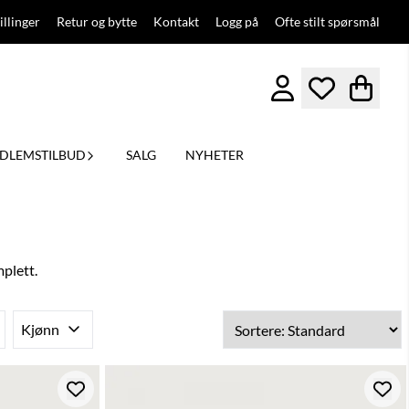
illinger
Retur og bytte
Kontakt
Logg på
Ofte stilt spørsmål
DLEMSTILBUD
SALG
NYHETER
mplett.
Kjønn