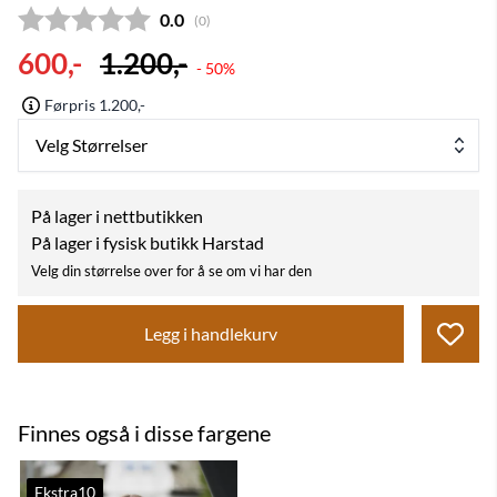
Gjennomsnittskarakter:
0.0
(
stemmer:
0
)
600,-
1.200,-
- 50%
Førpris 1.200,-
Velg Størrelser
På lager i nettbutikken
På lager i fysisk butikk Harstad
Velg din størrelse over for å se om vi har den
Legg i handlekurv
Finnes også i disse fargene
Ekstra10