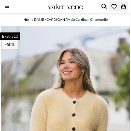
Hopp til innhold
Hjem
/
DAME
/
CARDIGAN
/
Mala Cardigan Chamomile
Ekstra10
-50%