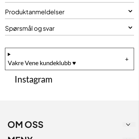
Produktanmeldelser
Spørsmål og svar
Vakre Vene kundeklubb ♥️
Instagram
OM OSS
Vakre Vene