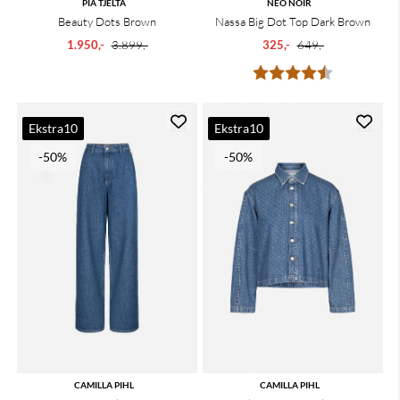
PIA TJELTA
NEO NOIR
Beauty Dots Brown
Nassa Big Dot Top Dark Brown
1.950,-
3.899,-
325,-
649,-
Karakter:
4.3 av 5 mu
Ekstra10
Ekstra10
-50%
-50%
CAMILLA PIHL
CAMILLA PIHL