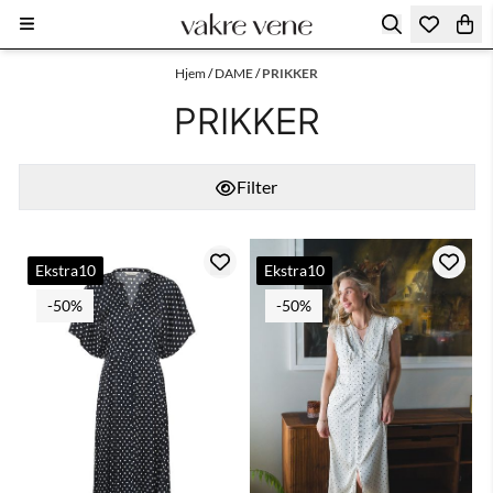
Hopp til innhold
Hjem
/
DAME
/
PRIKKER
PRIKKER
Filter
Ekstra10
Ekstra10
-50%
-50%