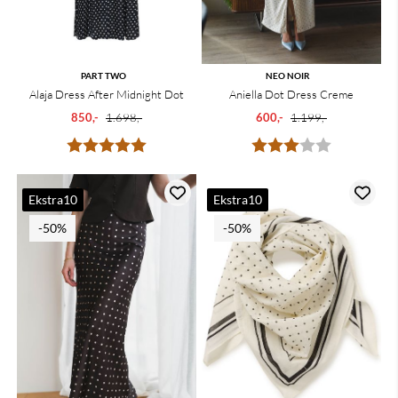
PART TWO
NEO NOIR
Alaja Dress After Midnight Dot
Aniella Dot Dress Creme
850,-
1.698,-
600,-
1.199,-
Karakter:
5.0 av 5 mulige
Karakter:
3.0 av 5 mu
Ekstra10
Ekstra10
-50%
-50%