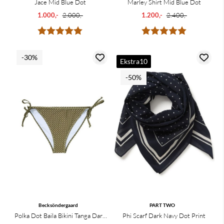
Jace Mid Blue Dot
Marley Shirt Mid Blue Dot
1.000,-
2.000,-
1.200,-
2.400,-
Karakter:
5.0 av 5 mulige
Karakter:
5.0 av 5 mu
-30%
Ekstra10
-50%
Becksöndergaard
PART TWO
Polka Dot Baila Bikini Tanga Dark
Phi Scarf Dark Navy Dot Print