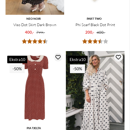
NEO NOIR
PART TWO
Viso Dot Skirt Dark Brown
Phi Scarf Black Dot Print
400,-
799,-
200,-
400,-
Karakter:
4.8 av 5 mulige
Karakter:
3.7 av 5 mu
Ekstra10
Ekstra10
-50%
-50%
PIA TJELTA