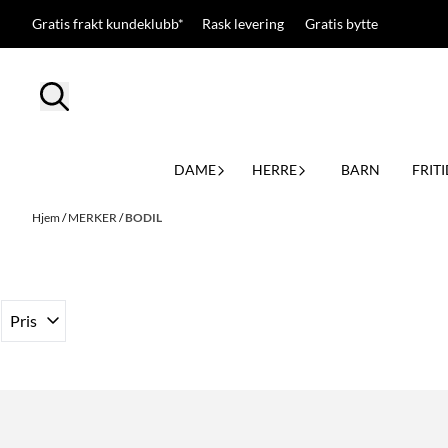
Hopp til innhold
Gratis frakt kundeklubb* Rask levering Gratis bytte
DAME
HERRE
BARN
FRITI
Hjem
/
MERKER
/
BODIL
Pris