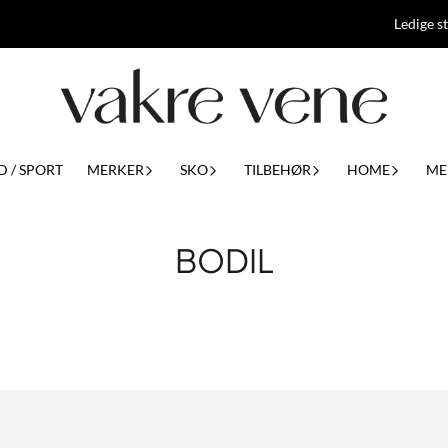
Ledige st
D / SPORT
MERKER
SKO
TILBEHØR
HOME
ME
BODIL