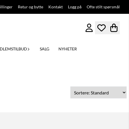
illinger
Retur og bytte
Kontakt
Logg på
Ofte stilt spørsmål
DLEMSTILBUD
SALG
NYHETER