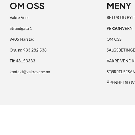
OM OSS
MENY
Vakre Vene
RETUR OG BYT
Strandgata 1
PERSONVERN
9405 Harstad
OM OSS
Org. nr. 933 282 538
SALGSBETINGE
Tlf:
48153333
VAKRE VENE 
kontakt@vakrevene.no
STØRRELSESAN
ÅPENHETSLOV