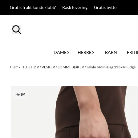
Hopp til innhold
Gratis frakt kundeklubb* Rask levering Gratis bytte
DAME
HERRE
BARN
FRITI
Hjem
/
TILBEHØR
/
VESKER / LOMMEBØKER
/
Salylo S Mini Bag 15374 Fudge
-50%