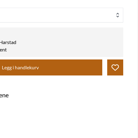
k Harstad
hent
Legg i handlekurv
gene