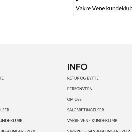
Vakre Vene kundeklub
INFO
TE
RETUR OG BYTTE
PERSONVERN
OM OSS
LSER
SALGSBETINGELSER
KUNDEKLUBB
VAKRE VENE KUNDEKLUBB
BEFALINGER - ZIZR
STØRRELSESANBEFALINGER - ZIZR