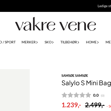
Ledige st
D / SPORT
MERKER
SKO
TILBEHØR
HOME
ME
SAMSØE SAMSØE
Salylo S Mini Ba
Gjennomsn
0.0
(
stemm
0
)
1.239,-
2.499,-
- 