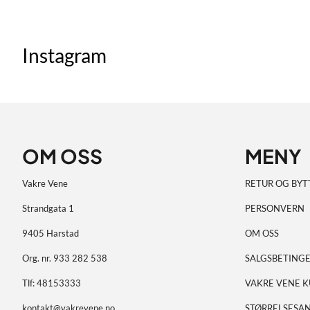
Instagram
OM OSS
MENY
Vakre Vene
RETUR OG BYT
Strandgata 1
PERSONVERN
9405 Harstad
OM OSS
Org. nr. 933 282 538
SALGSBETINGE
Tlf:
48153333
VAKRE VENE 
kontakt@vakrevene.no
STØRRELSESAN