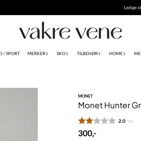
Ledige st
D / SPORT
MERKER
SKO
TILBEHØR
HOME
ME
MONET
Monet Hunter G
Gjennomsn
2.0
(
stemm
1
)
300,-