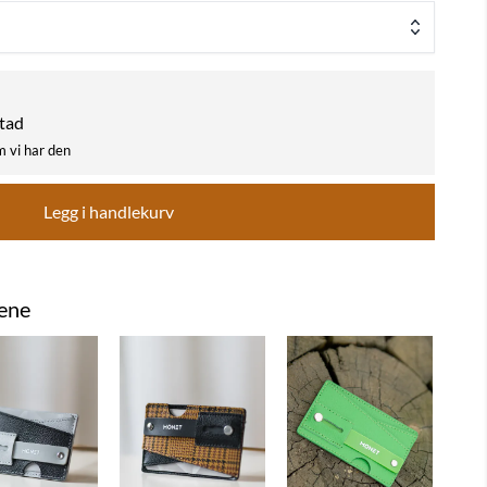
stad
m vi har den
Legg i handlekurv
gene