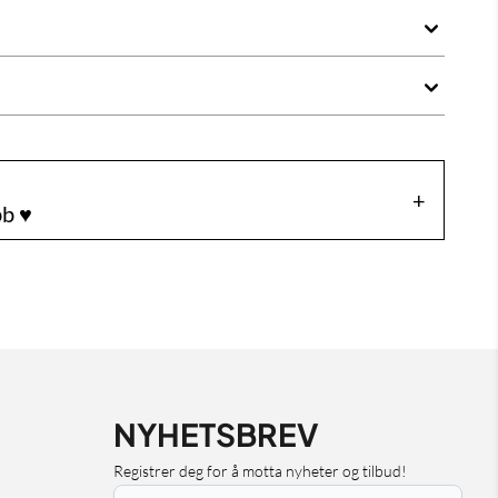
b ♥️
NYHETSBREV
Registrer deg for å motta nyheter og tilbud!
E-post