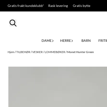
Hopp til innhold
Gratis frakt kundeklubb* Rask levering Gratis bytte
DAME
HERRE
BARN
FRITI
Hjem
/
TILBEHØR
/
VESKER / LOMMEBØKER
/
Monet Hunter Green