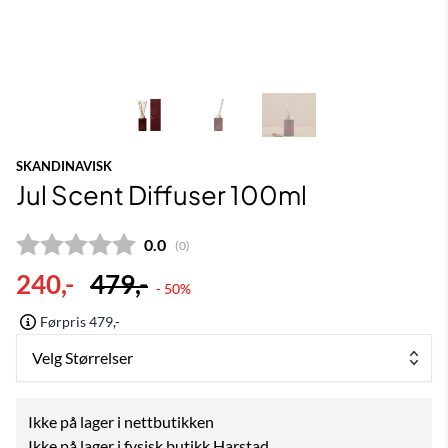
SKANDINAVISK
Jul Scent Diffuser 100ml
Gjennomsnittskarakter:
0.0
(
stemmer:
0
)
240,-
479,-
- 50%
Førpris 479,-
Velg Størrelser
Ikke på lager i nettbutikken
Ikke på lager i fysisk butikk Harstad