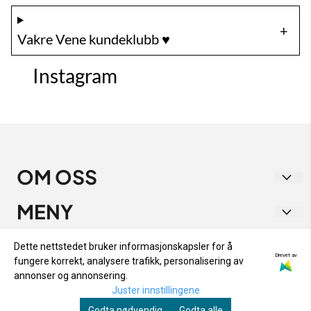
Vakre Vene kundeklubb ♥️
Instagram
OM OSS
Vakre Vene
MENY
Strandgata 1
RETUR OG BYTTE
INFO
Dette nettstedet bruker informasjonskapsler for å
9405 Harstad
Drevet av
fungere korrekt, analysere trafikk, personalisering av
PERSONVERN
RETUR OG BYTTE
NYHETSBREV
annonser og annonsering.
Org. nr. 933 282 538
OM OSS
Juster innstillingene
PERSONVERN
Registrer deg for å motta nyheter og tilbud!
Tlf:
48153333
Godta nødvendig
Godta alle