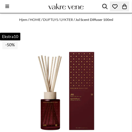
Hopp til innhold
Hjem
/
HOME
/
DUFTLYS / LYKTER
/
Jul Scent Diffuser 100ml
Ekstra10
-50%