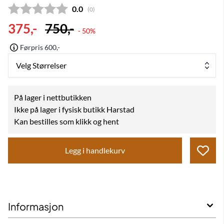
Gjennomsnittskarakter:
0.0
(
stemmer:
0
)
375,-
750,-
- 50%
Førpris 600,-
Velg Størrelser
På lager i nettbutikken
Ikke på lager i fysisk butikk Harstad
Kan bestilles som klikk og hent
Legg i handlekurv
Informasjon