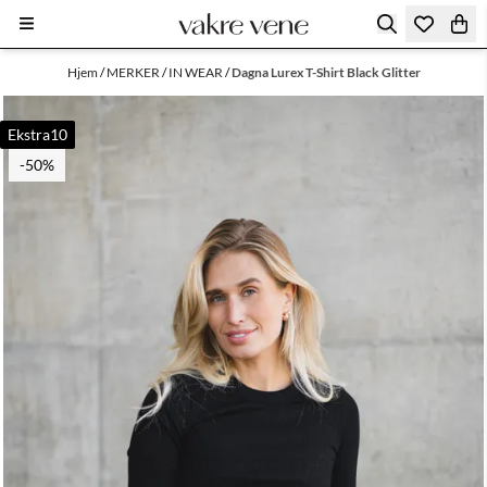
Hopp til innhold
Hjem
/
MERKER
/
IN WEAR
/
Dagna Lurex T-Shirt Black Glitter
Ekstra10
-50%