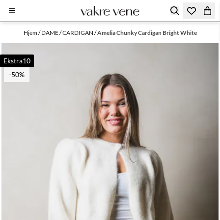
Hopp til innhold
Hjem
/
DAME
/
CARDIGAN
/
Amelia Chunky Cardigan Bright White
Ekstra10
-50%