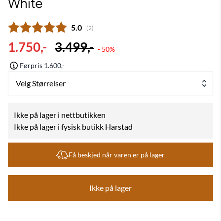
White
Gjennomsnittskarakter:
5.0
(
stemmer:
2
)
1.750,-
3.499,-
- 50%
Førpris 1.600,-
Velg Størrelser
Ikke på lager i nettbutikken
Ikke på lager i fysisk butikk Harstad
Få beskjed når varen er på lager
Ikke på lager