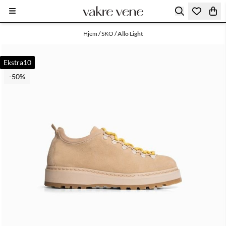
Hopp til innhold
Hjem
/
SKO
/
Allo Light
Ekstra10
-50%