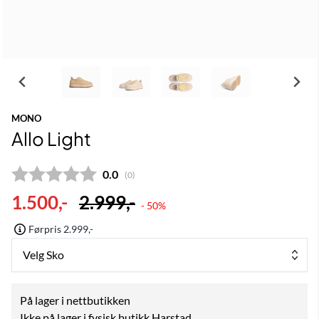
MONO
Allo Light
Gjennomsnittskarakter:
0.0
(
stemmer:
0
)
1.500,-
2.999,-
- 50%
Førpris 2.999,-
Velg Sko
På lager i nettbutikken
Ikke på lager i fysisk butikk Harstad