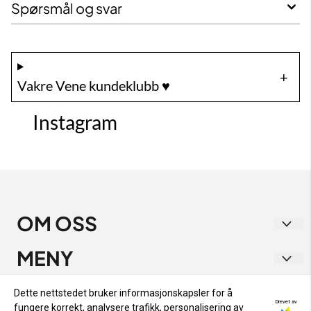
Spørsmål og svar
Vakre Vene kundeklubb ♥️
Instagram
OM OSS
Vakre Vene
MENY
Strandgata 1
RETUR OG BYTTE
INFO
Dette nettstedet bruker informasjonskapsler for å
9405 Harstad
Drevet av
fungere korrekt, analysere trafikk, personalisering av
PERSONVERN