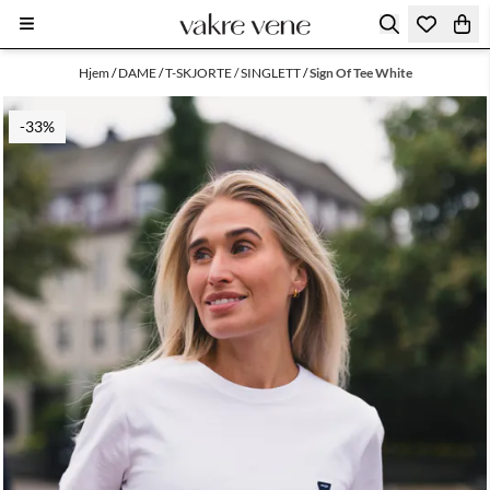
Hopp til innhold
Hjem
/
DAME
/
T-SKJORTE / SINGLETT
/
Sign Of Tee White
-33%