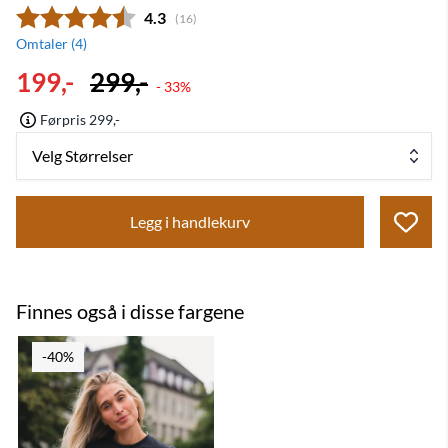
Gjennomsnittskarakter:
4.3
(
stemmer:
16
)
Omtaler (
4
)
199,-
299,-
- 33%
Førpris 299,-
Velg Størrelser
Legg i handlekurv
Finnes også i disse fargene
-40%