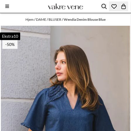
Hopp til innhold
Hjem
/
DAME
/
BLUSER
/
Wendia Denim Blouse Blue
Ekstra10
-50%