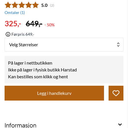
Gjennomsnittskarakter:
5.0
(
stemmer:
2
)
Omtaler (
1
)
325,-
649,-
- 50%
Førpris 649,-
Velg Størrelser
På lager i nettbutikken
Ikke på lager i fysisk butikk Harstad
Kan bestilles som klikk og hent
Legg i handlekurv
Informasjon