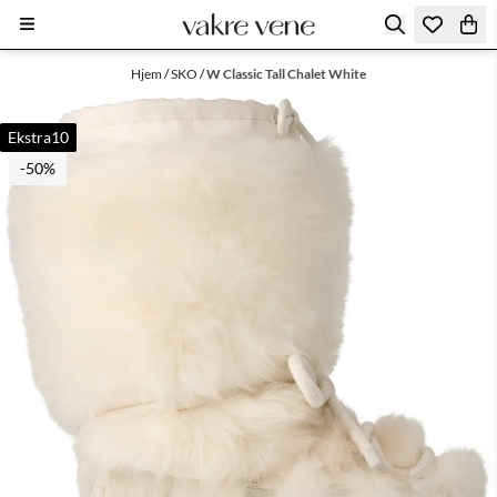
Hopp til innhold
Hjem
/
SKO
/
W Classic Tall Chalet White
Ekstra10
-50%