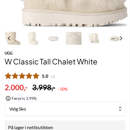
UGG
W Classic Tall Chalet White
Gjennomsnittskarakter:
5.0
(
stemmer:
1
)
2.000,-
3.998,-
- 50%
Førpris 3.998,-
Velg Sko
På lager i nettbutikken