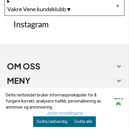
Vakre Vene kundeklubb ♥️
Instagram
OM OSS
Vakre Vene
MENY
Strandgata 1
RETUR OG BYTTE
INFO
Dette nettstedet bruker informasjonskapsler for å
9405 Harstad
Drevet av
fungere korrekt, analysere trafikk, personalisering av
PERSONVERN
RETUR OG BYTTE
NYHETSBREV
annonser og annonsering.
Org. nr. 933 282 538
OM OSS
Juster innstillingene
PERSONVERN
Registrer deg for å motta nyheter og tilbud!
Tlf:
48153333
Godta nødvendig
Godta alle
SALGSBETINGELSER
E-post
OM OSS