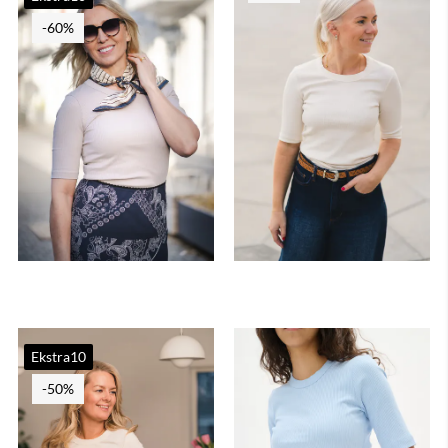
-60%
Ekstra10
-50%