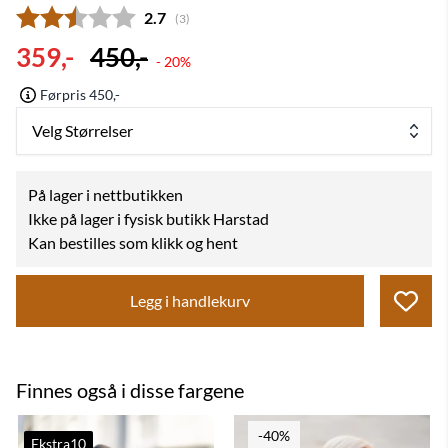
Gjennomsnittskarakter:
2.7
(
stemmer:
3
)
359,-
450,-
- 20%
Førpris 450,-
Velg Størrelser
På lager i nettbutikken
Ikke på lager i fysisk butikk Harstad
Kan bestilles som klikk og hent
Legg i handlekurv
Finnes også i disse fargene
-40%
Ekstra10