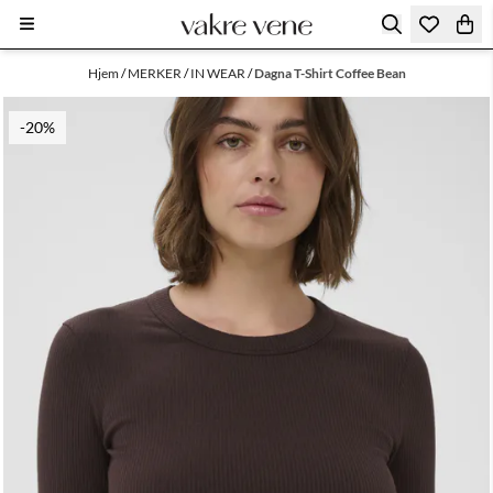
Hopp til innhold
Hjem
/
MERKER
/
IN WEAR
/
Dagna T-Shirt Coffee Bean
-20%