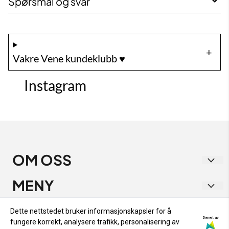
Spørsmål og svar
Vakre Vene kundeklubb ♥️
Instagram
OM OSS
Vakre Vene
MENY
Strandgata 1
RETUR OG BYTTE
INFO
Dette nettstedet bruker informasjonskapsler for å
9405 Harstad
Drevet av
fungere korrekt, analysere trafikk, personalisering av
PERSONVERN