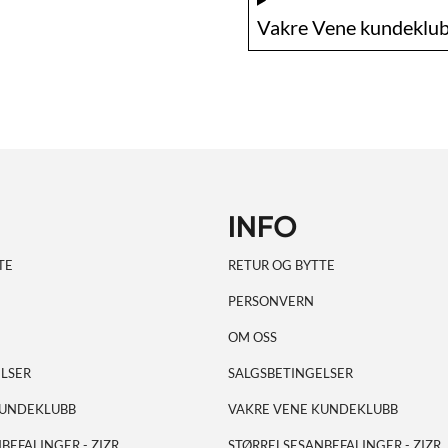
Vakre Vene kundeklub
INFO
TE
RETUR OG BYTTE
PERSONVERN
OM OSS
LSER
SALGSBETINGELSER
KUNDEKLUBB
VAKRE VENE KUNDEKLUBB
BEFALINGER - ZIZR
STØRRELSESANBEFALINGER - ZIZR