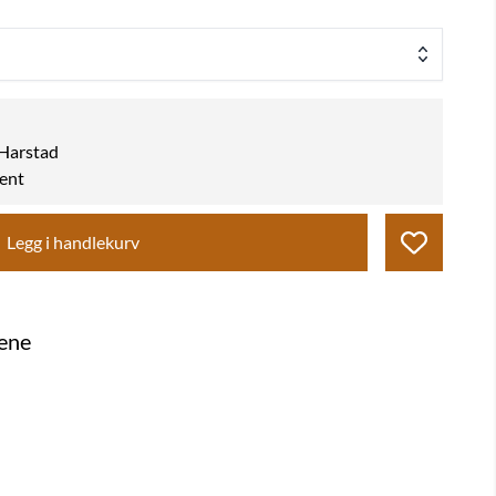
k Harstad
hent
Legg i handlekurv
gene