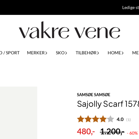
Ledige st
D / SPORT
MERKER
SKO
TILBEHØR
HOME
ME
SAMSØE SAMSØE
Sajolly Scarf 15
Gjennomsn
4.0
(
stemm
1
)
480,-
1.200,-
- 60%