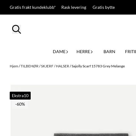
Hopp til innhold
Gratis frakt kundeklubb* Rask levering Gratis bytte
DAME
HERRE
BARN
FRITI
Hjem
/
TILBEHØR
/
SKJERF / HALSER
/
Sajolly Scarf 15783 Grey Melange
Ekstra10
-60%