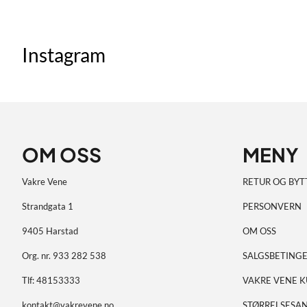
Instagram
OM OSS
MENY
Vakre Vene
RETUR OG BYT
Strandgata 1
PERSONVERN
9405 Harstad
OM OSS
Org. nr. 933 282 538
SALGSBETINGE
Tlf:
48153333
VAKRE VENE 
kontakt@vakrevene.no
STØRRELSESAN