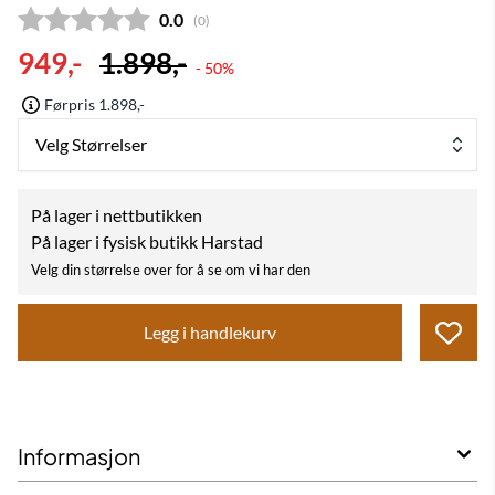
Gjennomsnittskarakter:
0.0
(
stemmer:
0
)
949,-
1.898,-
- 50%
Førpris 1.898,-
Velg Størrelser
På lager i nettbutikken
På lager i fysisk butikk Harstad
Velg din størrelse over for å se om vi har den
Legg i handlekurv
Informasjon