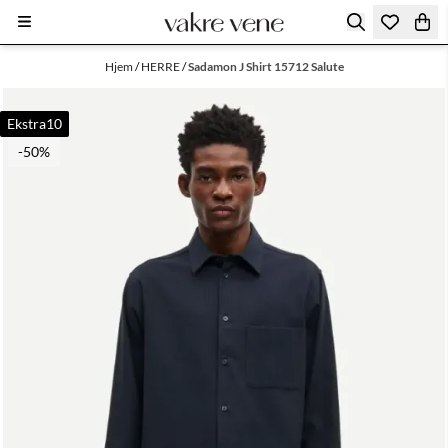
Hopp til innhold
Hjem
/
HERRE
/
Sadamon J Shirt 15712 Salute
Ekstra10
-50%