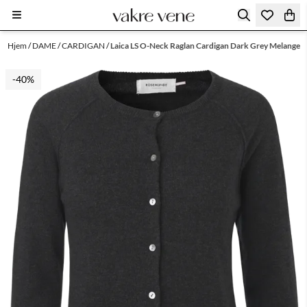
Hopp til innhold
Hjem
/
DAME
/
CARDIGAN
/
Laica LS O-Neck Raglan Cardigan Dark Grey Melange
-40%