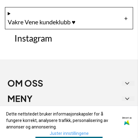
Vakre Vene kundeklubb ♥️
Instagram
OM OSS
Vakre Vene
MENY
Strandgata 1
RETUR OG BYTTE
INFO
Dette nettstedet bruker informasjonskapsler for å
9405 Harstad
Drevet av
fungere korrekt, analysere trafikk, personalisering av
PERSONVERN
RETUR OG BYTTE
NYHETSBREV
annonser og annonsering.
Org. nr. 933 282 538
OM OSS
Juster innstillingene
PERSONVERN