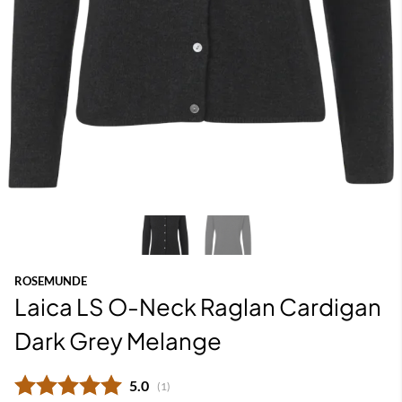
ROSEMUNDE
Laica LS O-Neck Raglan Cardigan
Dark Grey Melange
Gjennomsnittskarakter:
5.0
(
stemmer:
1
)