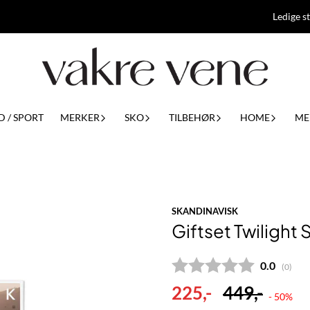
Ledige st
D / SPORT
MERKER
SKO
TILBEHØR
HOME
ME
SKANDINAVISK
Giftset Twilight
Gjennomsn
0.0
(
stemm
0
)
225,-
449,-
- 50%