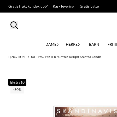
Hopp til innhold
Gratis frakt kundeklubb* Rask levering Gratis bytte
DAME
HERRE
BARN
FRITI
Hjem
/
HOME
/
DUFTLYS / LYKTER
/
Giftset Twilight Scented Candle
Ekstra10
-50%