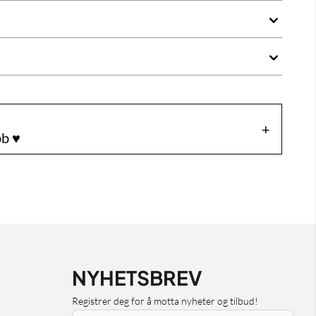
b ♥️
NYHETSBREV
Registrer deg for å motta nyheter og tilbud!
E-post