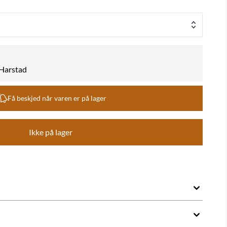
k Harstad
Få beskjed når varen er på lager
Ikke på lager