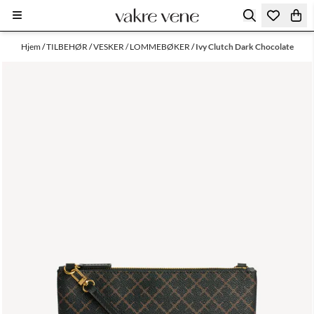
Hopp til innhold
Hjem
/
TILBEHØR
/
VESKER / LOMMEBØKER
/
Ivy Clutch Dark Chocolate