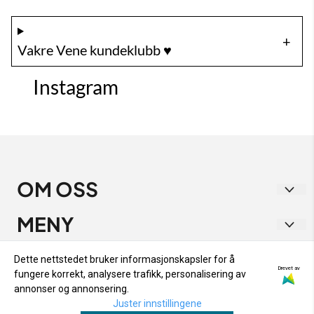
Vakre Vene kundeklubb ♥️
Instagram
OM OSS
Vakre Vene
MENY
Strandgata 1
RETUR OG BYTTE
INFO
Dette nettstedet bruker informasjonskapsler for å
9405 Harstad
Drevet av
fungere korrekt, analysere trafikk, personalisering av
PERSONVERN
RETUR OG BYTTE
NYHETSBREV
annonser og annonsering.
Org. nr. 933 282 538
OM OSS
Juster innstillingene
PERSONVERN