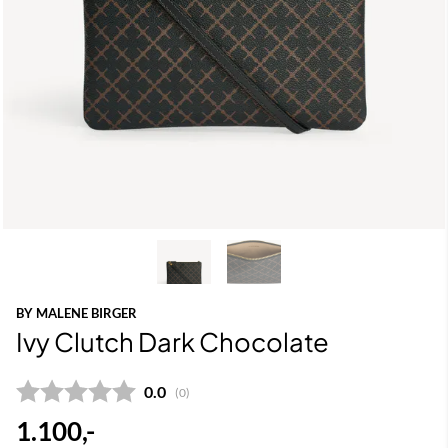
BY MALENE BIRGER
Ivy Clutch Dark Chocolate
Gjennomsnittskarakter:
0.0
(
stemmer:
0
)
1.100,-