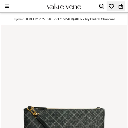
Hopp til innhold
Hjem
/
TILBEHØR
/
VESKER / LOMMEBØKER
/
Ivy Clutch Charcoal