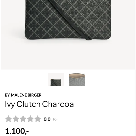
BY MALENE BIRGER
Ivy Clutch Charcoal
Gjennomsnittskarakter:
0.0
(
stemmer:
0
)
1.100,-