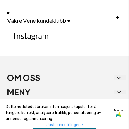
Vakre Vene kundeklubb ♥️
Instagram
OM OSS
Vakre Vene
MENY
Strandgata 1
RETUR OG BYTTE
INFO
Dette nettstedet bruker informasjonskapsler for å
9405 Harstad
Drevet av
fungere korrekt, analysere trafikk, personalisering av
PERSONVERN
RETUR OG BYTTE
NYHETSBREV
annonser og annonsering.
Org. nr. 933 282 538
OM OSS
Juster innstillingene
PERSONVERN