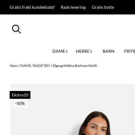
Hopp til innhold
Gratis frakt kundeklubb* Rask levering Gratis bytte
DAME
HERRE
BARN
FRITI
Hjem
/
DAME
/
BADETØY
/
Zigzag Melina Bottom Multi
Ekstra10
-50%