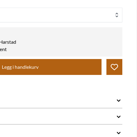
k Harstad
hent
Legg i handlekurv