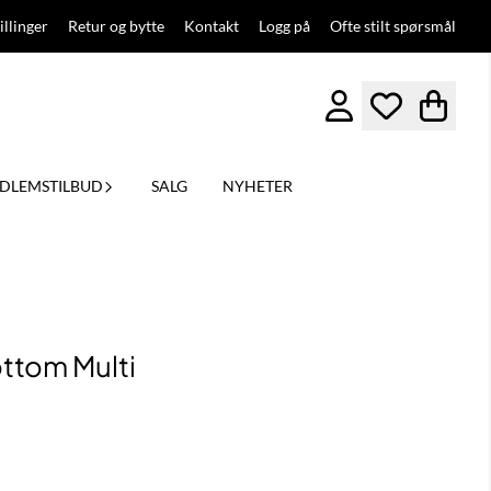
illinger
Retur og bytte
Kontakt
Logg på
Ofte stilt spørsmål
DLEMSTILBUD
SALG
NYHETER
ttom Multi
ittskarakter:
er: