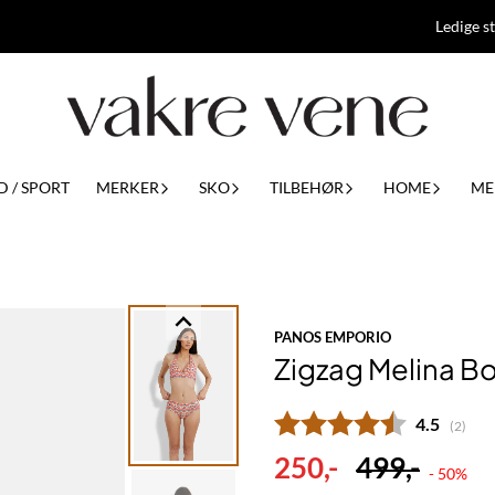
Ledige st
D / SPORT
MERKER
SKO
TILBEHØR
HOME
ME
PANOS EMPORIO
Zigzag Melina Bo
Gjennomsn
4.5
(
stemm
2
)
250,-
499,-
- 50%