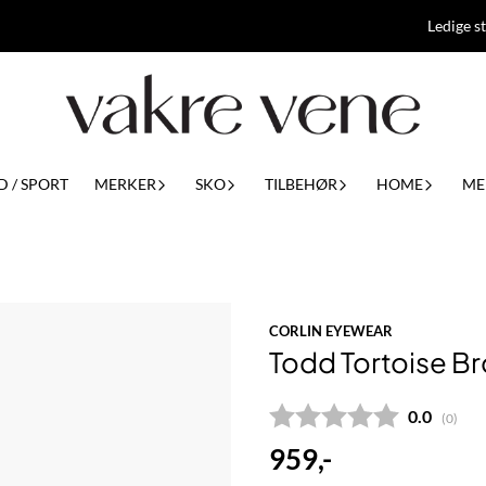
Ledige st
D / SPORT
MERKER
SKO
TILBEHØR
HOME
ME
CORLIN EYEWEAR
Todd Tortoise B
Gjennomsn
0.0
(
stemm
0
)
959,-