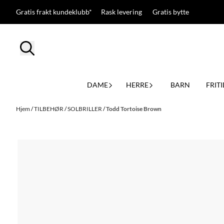
Hopp til innhold
Gratis frakt kundeklubb* Rask levering Gratis bytte
DAME
HERRE
BARN
FRITI
Hjem
/
TILBEHØR
/
SOLBRILLER
/
Todd Tortoise Brown