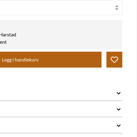
k Harstad
hent
Legg i handlekurv