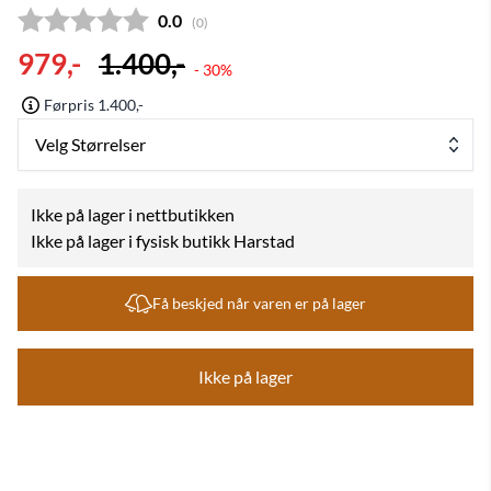
Gjennomsnittskarakter:
0.0
(
stemmer:
0
)
979,-
1.400,-
- 30%
Førpris 1.400,-
Velg Størrelser
Ikke på lager i nettbutikken
Ikke på lager i fysisk butikk Harstad
Få beskjed når varen er på lager
Ikke på lager