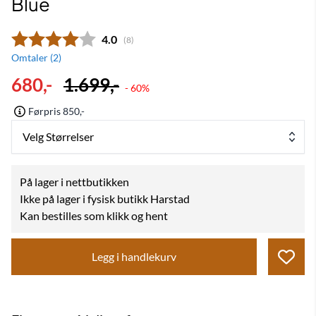
Blue
Gjennomsnittskarakter:
4.0
(
stemmer:
8
)
Omtaler (
2
)
680,-
1.699,-
- 60%
Førpris 850,-
Velg Størrelser
På lager i nettbutikken
Ikke på lager i fysisk butikk Harstad
Kan bestilles som klikk og hent
Legg i handlekurv