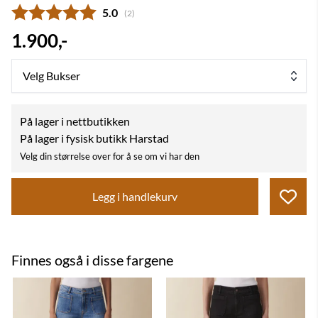
Gjennomsnittskarakter:
5.0
(
stemmer:
2
)
1.900,-
Velg Bukser
På lager i nettbutikken
På lager i fysisk butikk Harstad
Velg din størrelse over for å se om vi har den
Legg i handlekurv
Finnes også i disse fargene