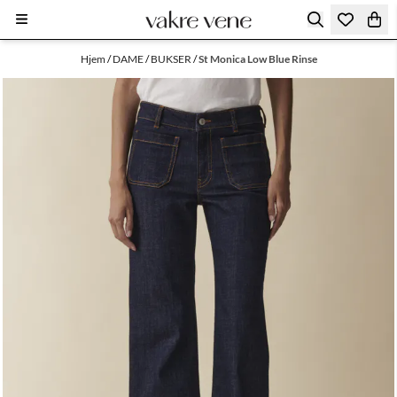
Hopp til innhold
Hjem
/
DAME
/
BUKSER
/
St Monica Low Blue Rinse