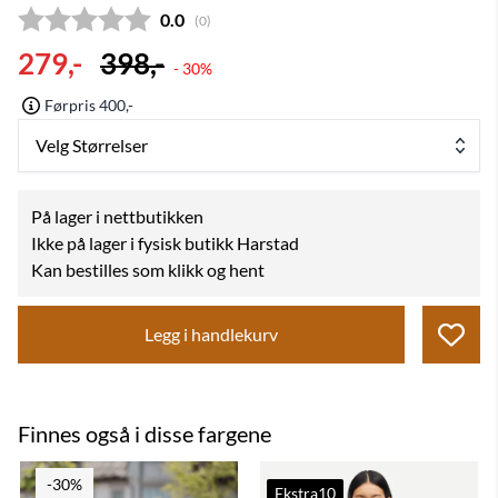
Gjennomsnittskarakter:
0.0
(
stemmer:
0
)
279,-
398,-
- 30%
Førpris 400,-
Velg Størrelser
På lager i nettbutikken
Ikke på lager i fysisk butikk Harstad
Kan bestilles som klikk og hent
Legg i handlekurv
Finnes også i disse fargene
-30%
Ekstra10