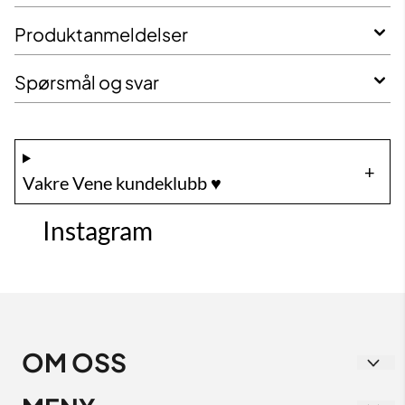
Produktanmeldelser
Spørsmål og svar
Vakre Vene kundeklubb ♥️
Instagram
OM OSS
Vakre Vene