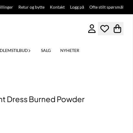
illinger
Retur og bytte
Kontakt
Logg på
Ofte stilt spørsmål
DLEMSTILBUD
SALG
NYHETER
int Dress Burned Powder
ittskarakter:
er: