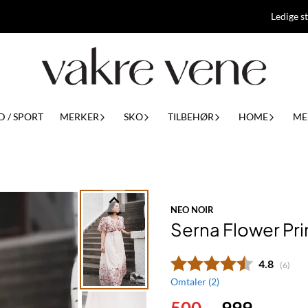
Ledige st
D / SPORT
MERKER
SKO
TILBEHØR
HOME
ME
NEO NOIR
Serna Flower Pr
Gjennomsn
4.8
(
stemm
6
)
Omtaler (
2
)