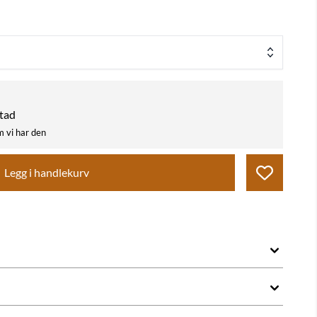
stad
m vi har den
Legg i handlekurv