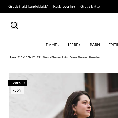
Hopp til innhold
Gratis frakt kundeklubb* Rask levering Gratis bytte
DAME
HERRE
BARN
FRITI
Hjem
/
DAME
/
KJOLER
/
Serna Flower Print Dress Burned Powder
Ekstra10
-50%