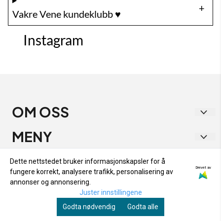
Vakre Vene kundeklubb ♥️
Instagram
OM OSS
Vakre Vene
MENY
Strandgata 1
RETUR OG BYTTE
INFO
Dette nettstedet bruker informasjonskapsler for å
9405 Harstad
Drevet av
fungere korrekt, analysere trafikk, personalisering av
PERSONVERN
RETUR OG BYTTE
NYHETSBREV
annonser og annonsering.
Org. nr. 933 282 538
OM OSS
Juster innstillingene
PERSONVERN
Registrer deg for å motta nyheter og tilbud!
Tlf:
48153333
Godta nødvendig
Godta alle
SALGSBETINGELSER
E-post
OM OSS
kontakt@vakrevene.no