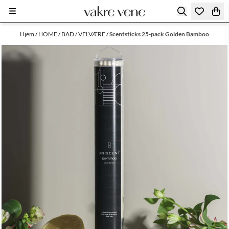
Hopp til innhold
Hjem
/
HOME
/
BAD / VELVÆRE
/
Scentsticks 25-pack Golden Bamboo