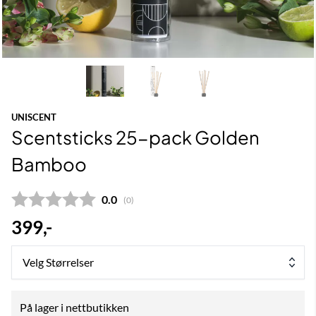
UNISCENT
Scentsticks 25-pack Golden
Bamboo
Gjennomsnittskarakter:
0.0
(
stemmer:
0
)
399,-
Velg Størrelser
På lager i nettbutikken