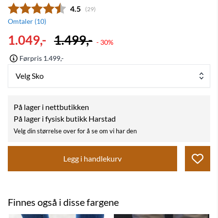
Gjennomsnittskarakter:
4.5
(
stemmer:
29
)
Omtaler (
10
)
1.049,-
1.499,-
- 30%
Førpris 1.499,-
Velg Sko
På lager i nettbutikken
På lager i fysisk butikk Harstad
Velg din størrelse over for å se om vi har den
Legg i handlekurv
Finnes også i disse fargene