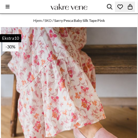
Hopp til innhold
Hjem
/
SKO
/
Sarry Pesca Baby Silk Tape Pink
Ekstra10
-30%