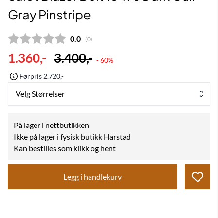
Gray Pinstripe
Gjennomsnittskarakter:
0.0
(
stemmer:
0
)
1.360,-
3.400,-
- 60%
Førpris 2.720,-
Velg Størrelser
På lager i nettbutikken
Ikke på lager i fysisk butikk Harstad
Kan bestilles som klikk og hent
Legg i handlekurv