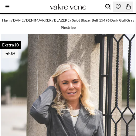
Hopp til innhold
Hjem
/
DAME
/
DENIMJAKKER / BLAZERE
/
Salot Blazer Belt 15496 Dark Gull Gray
Pinstripe
Ekstra10
-60%