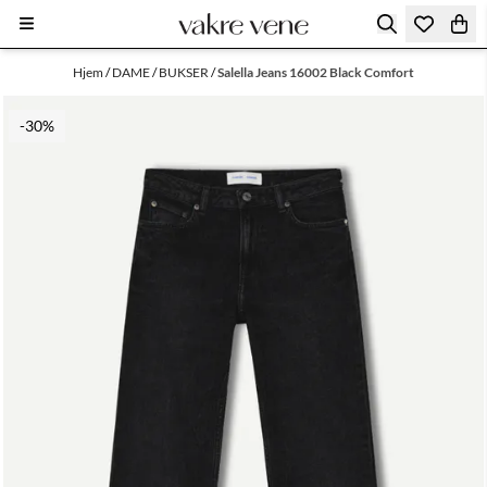
Hopp til innhold
Hjem
/
DAME
/
BUKSER
/
Salella Jeans 16002 Black Comfort
-30%