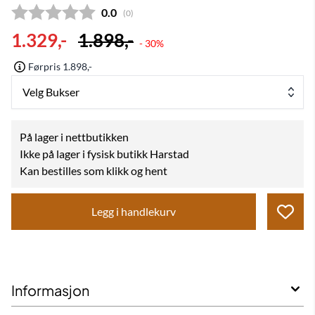
Gjennomsnittskarakter:
0.0
(
stemmer:
0
)
1.329,-
1.898,-
- 30%
Førpris 1.898,-
Velg Bukser
På lager i nettbutikken
Ikke på lager i fysisk butikk Harstad
Kan bestilles som klikk og hent
Legg i handlekurv
Informasjon