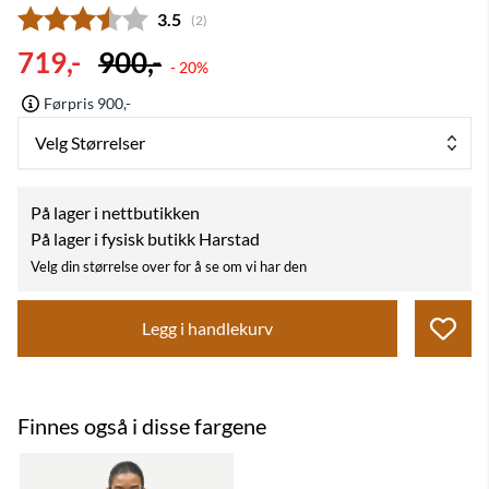
Gjennomsnittskarakter:
3.5
(
stemmer:
2
)
719,-
900,-
- 20%
Førpris 900,-
Velg Størrelser
På lager i nettbutikken
På lager i fysisk butikk Harstad
Velg din størrelse over for å se om vi har den
Legg i handlekurv
Finnes også i disse fargene