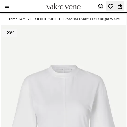
Hopp til innhold
Hjem
/
DAME
/
T-SKJORTE / SINGLETT
/
Sadisas T-Shirt 11725 Bright White
-20%