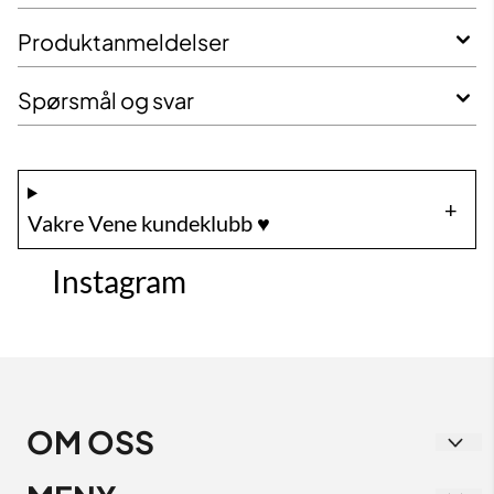
Produktanmeldelser
Spørsmål og svar
Vakre Vene kundeklubb ♥️
Instagram
OM OSS
Vakre Vene