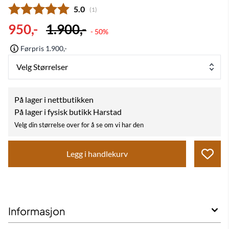
Gjennomsnittskarakter:
5.0
(
stemmer:
1
)
950,-
1.900,-
- 50%
Førpris 1.900,-
Velg Størrelser
På lager i nettbutikken
På lager i fysisk butikk Harstad
Velg din størrelse over for å se om vi har den
Legg i handlekurv
Informasjon