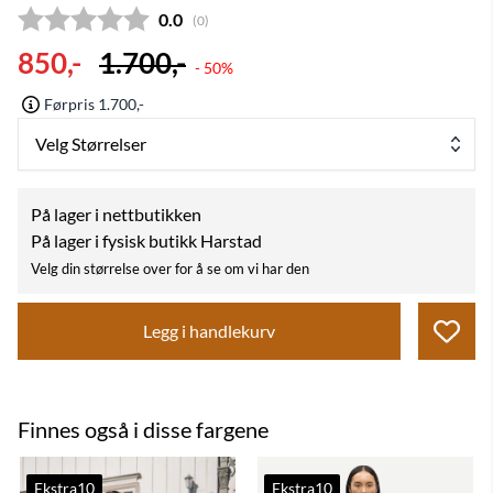
Gjennomsnittskarakter:
0.0
(
stemmer:
0
)
850,-
1.700,-
- 50%
Førpris 1.700,-
Velg Størrelser
På lager i nettbutikken
På lager i fysisk butikk Harstad
Velg din størrelse over for å se om vi har den
Legg i handlekurv
Finnes også i disse fargene
Ekstra10
Ekstra10