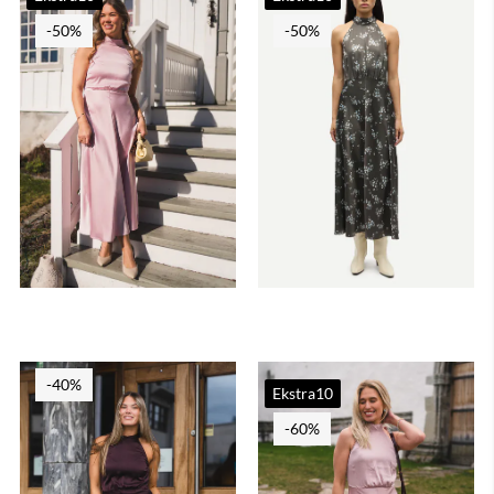
-50%
-50%
-40%
Ekstra10
-60%