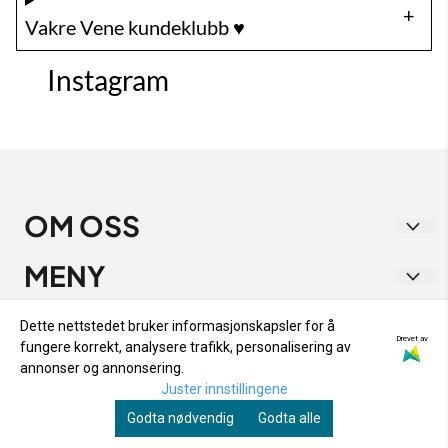
Vakre Vene kundeklubb ♥️
Instagram
OM OSS
Vakre Vene
MENY
Strandgata 1
RETUR OG BYTTE
INFO
Dette nettstedet bruker informasjonskapsler for å
9405 Harstad
Drevet av
fungere korrekt, analysere trafikk, personalisering av
PERSONVERN
RETUR OG BYTTE
NYHETSBREV
annonser og annonsering.
Org. nr. 933 282 538
OM OSS
Juster innstillingene
PERSONVERN
Registrer deg for å motta nyheter og tilbud!
Tlf:
48153333
Godta nødvendig
Godta alle
SALGSBETINGELSER
E-post
OM OSS
kontakt@vakrevene.no