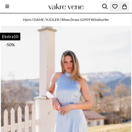
Hopp til innhold
Hjem
/
DAME
/
KJOLER
/
Rheo Dress 12959 Windsurfer
Ekstra10
-50%