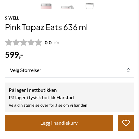
S´WELL
Pink Topaz Eats 636 ml
Gjennomsnittskarakter:
0.0
(
stemmer:
0
)
599,-
Velg Størrelser
På lager i nettbutikken
På lager i fysisk butikk Harstad
Velg din størrelse over for å se om vi har den
Legg i handlekurv