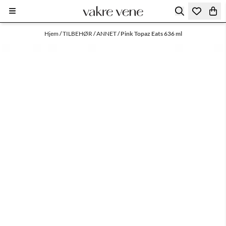
Hopp til innhold
Hjem
/
TILBEHØR
/
ANNET
/
Pink Topaz Eats 636 ml