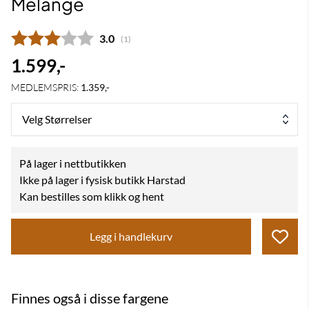
Melange
Gjennomsnittskarakter:
3.0
(
stemmer:
1
)
1.599,-
MEDLEMSPRIS:
1.359,-
Velg Størrelser
På lager i nettbutikken
Ikke på lager i fysisk butikk Harstad
Kan bestilles som klikk og hent
Legg i handlekurv
Finnes også i disse fargene