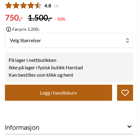
Gjennomsnittskarakter:
4.8
(
stemmer:
4
)
750,-
1.500,-
- 50%
Førpris 1.200,-
Velg Størrelser
På lager i nettbutikken
Ikke på lager i fysisk butikk Harstad
Kan bestilles som klikk og hent
Legg i handlekurv
Informasjon