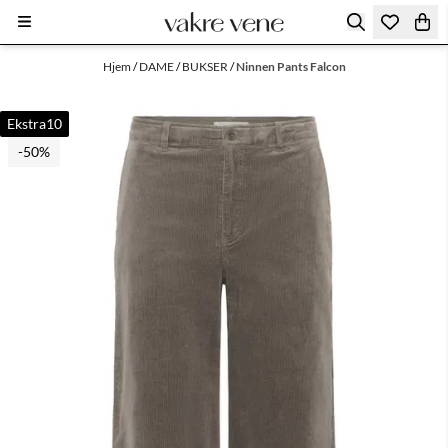
Hopp til innhold
Hjem
/
DAME
/
BUKSER
/
Ninnen Pants Falcon
Ekstra10
-50%