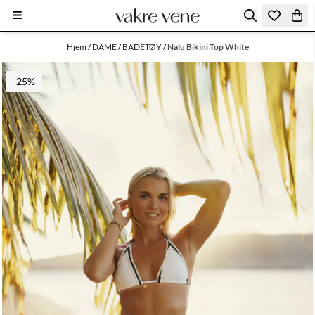
Hopp til innhold
Hjem
/
DAME
/
BADETØY
/
Nalu Bikini Top White
-25%