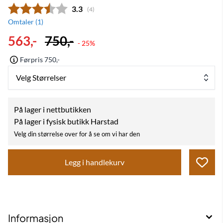
Gjennomsnittskarakter:
3.3
(
stemmer:
4
)
Omtaler (
1
)
563,-
750,-
- 25%
Førpris 750,-
Velg Størrelser
På lager i nettbutikken
På lager i fysisk butikk Harstad
Velg din størrelse over for å se om vi har den
Legg i handlekurv
Informasjon