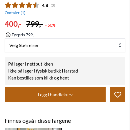
Gjennomsnittskarakter:
4.8
(
stemmer:
5
)
Omtaler (
1
)
400,-
799,-
- 50%
Førpris 799,-
Velg Størrelser
På lager i nettbutikken
Ikke på lager i fysisk butikk Harstad
Kan bestilles som klikk og hent
Legg i handlekurv
Finnes også i disse fargene