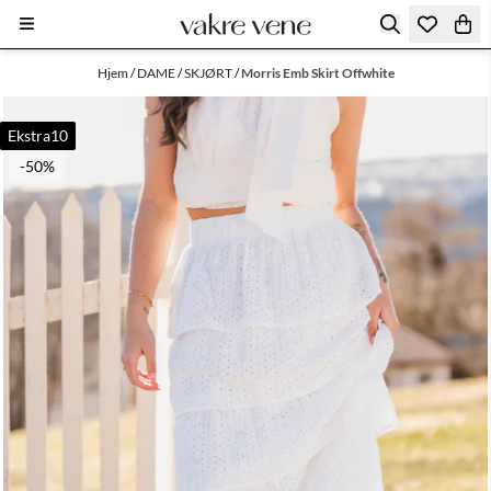
Hopp til innhold
Hjem
/
DAME
/
SKJØRT
/
Morris Emb Skirt Offwhite
Ekstra10
-50%