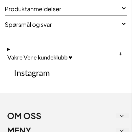
Produktanmeldelser
Spørsmål og svar
Vakre Vene kundeklubb ♥️
Instagram
OM OSS
Vakre Vene
MENY